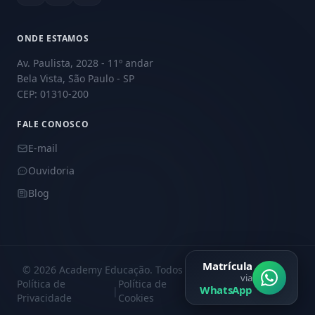
ONDE ESTAMOS
Av. Paulista, 2028 - 11º andar
Bela Vista, São Paulo - SP
CEP: 01310-200
FALE CONOSCO
E-mail
Ouvidoria
Blog
Matrícula
© 2026 Academy Educação. Todos os direitos reservados.
via
Política de
Política de
Central de
WhatsApp
|
|
Privacidade
Cookies
Privacidade