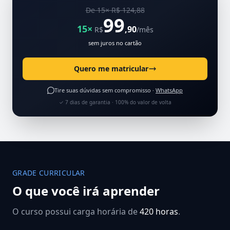
De 15× R$ 124,88
99
15×
,90
R$
/mês
sem juros no cartão
Quero me matricular
Tire suas dúvidas sem compromisso ·
WhatsApp
✓ 7 dias de garantia · 100% do valor de volta
GRADE CURRICULAR
O que você irá aprender
O curso possui carga horária de
420 horas
.