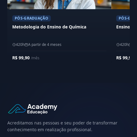
PÓS-GRADUAÇÃO
PÓS-GRA
Metodologia do Ensino de Química
Ensino d
420h
A partir de 4 meses
420h
A 
R$ 99,90
R$ 99,90
/mês
/
Acreditamos nas pessoas e seu poder de transformar
conhecimento em realização profissional.