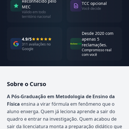
Reconhecido pelo
TCC opcional
MEC
Você decide
Válido em todo
território nacional
Desde 2020 com
4.9/5
apenas 5
311 avaliações no
reclamações.
Google
Compromisso real
com você
Sobre o Curso
Atualizado em abril de 2026
A Pós-Graduação em Metodologia de Ensino da
Física
ensina a virar fórmula em fenômeno que o
aluno enxerga. Quem já leciona aprende a sair do
quadro e entrar na investigação. Quem acabou de
sair da licenciatura monta a preparação didático que