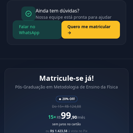
Ainda tem dúvidas?
Nossa equipe está pronta para ajudar
Falar no
Quero me matricular
WhatsApp
→
Matricule-se já!
Pós-Graduação em Metodologia de Ensino da Física
🔥 20% OFF
De 15× R$ 124,88
99
15×
,90
R$
/mês
sem juros no cartão
ou
R$ 1.423,58
à vista no Pix