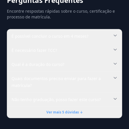
Perguntas Frequentes
Encontre respostas rápidas sobre o curso, certificação e
processo de matrícula.
É possível concluir o curso em 4 meses?
É necessário fazer TCC?
Qual é a duração do curso?
Quais documentos preciso enviar para fazer a
matrícula?
Não tenho graduação, posso fazer este curso?
Ver mais 5 dúvidas ↓