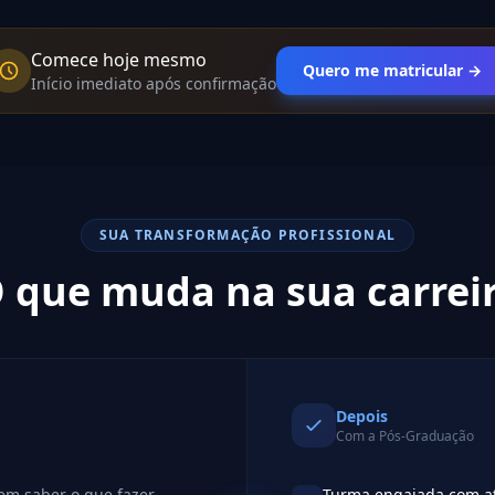
Comece hoje mesmo
Quero me matricular →
Início imediato após confirmação
SUA TRANSFORMAÇÃO PROFISSIONAL
 que muda na sua carrei
Depois
Com a Pós-Graduação
sem saber o que fazer
Turma engajada com a