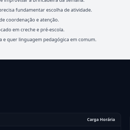
de improvisar a brincadeira da semana.
recisa fundamentar escolha de atividade.
de coordenação e atenção.
ocado em creche e pré-escola.
ola e quer linguagem pedagógica em comum.
Carga Horária