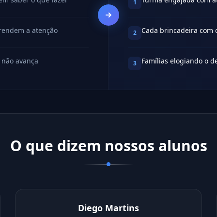
1
prendem a atenção
Cada brincadeira com o
2
o não avança
Famílias elogiando o d
3
O que dizem nossos alunos
Diego Martins