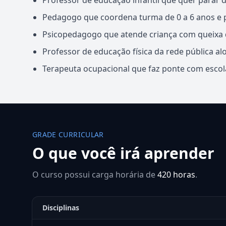
Professor de educação infantil que quer parar 
Pedagogo que coordena turma de 0 a 6 anos e p
Psicopedagogo que atende criança com queixa 
Professor de educação física da rede pública al
Terapeuta ocupacional que faz ponte com esc
GRADE CURRICULAR
O que você irá aprender
O curso possui carga horária de
420 horas
.
Disciplinas