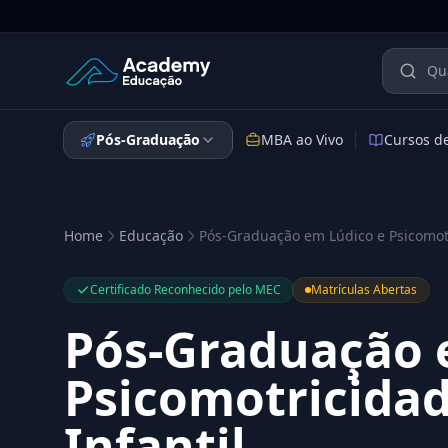
Academy Educação — Página Inicial
Pós-Graduação
MBA ao Vivo
Cursos d
Home
Educação
Pós-Graduação em Lúdico e Psicomotr
Certificado Reconhecido pelo MEC
Matrículas Abertas
Pós-Graduação 
Psicomotricida
Infantil