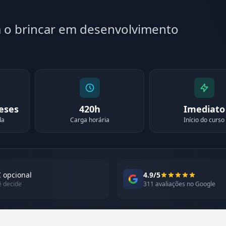
ma o brincar em desenvolvimento
meses
420h
Imediato
da
Carga horária
Início do curso
 opcional
4.9/5
ê decide
311 avaliações no Google