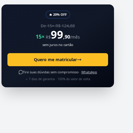
🔥 20% OFF
De 15× R$ 124,88
99
15×
,90
R$
/mês
sem juros no cartão
Quero me matricular
Tire suas dúvidas sem compromisso ·
WhatsApp
✓ 7 dias de garantia · 100% do valor de volta