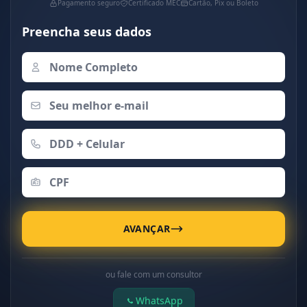
Pagamento seguro
Certificado MEC
Cartão, Pix ou Boleto
Preencha seus dados
AVANÇAR
ou fale com um consultor
WhatsApp