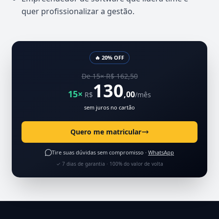
quer profissionalizar a gestão.
🔥 20% OFF
De 15× R$ 162,50
130
15×
,00
R$
/mês
sem juros no cartão
Quero me matricular
Tire suas dúvidas sem compromisso ·
WhatsApp
✓ 7 dias de garantia · 100% do valor de volta