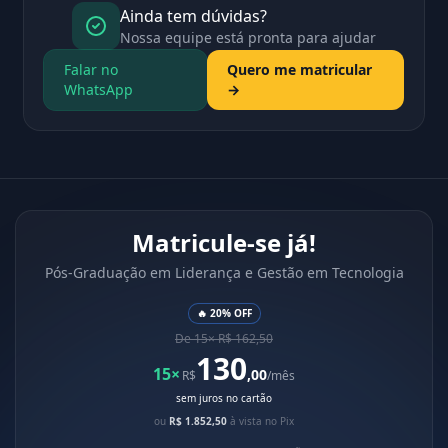
Ainda tem dúvidas?
Nossa equipe está pronta para ajudar
Falar no
Quero me matricular
WhatsApp
→
Matricule-se já!
Pós-Graduação em Liderança e Gestão em Tecnologia
🔥 20% OFF
De 15× R$ 162,50
130
15×
,00
R$
/mês
sem juros no cartão
ou
R$ 1.852,50
à vista no Pix