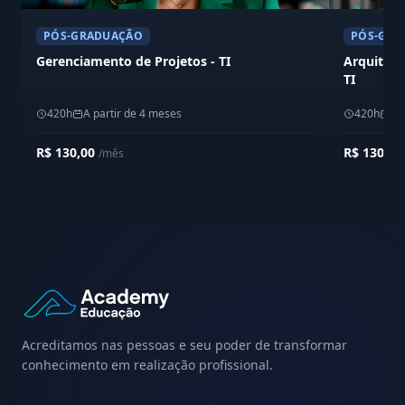
PÓS-GRADUAÇÃO
PÓS-GRA
Gerenciamento de Projetos - TI
Arquitetu
TI
420h
A partir de 4 meses
420h
A 
R$ 130,00
R$ 130,0
/mês
Acreditamos nas pessoas e seu poder de transformar
conhecimento em realização profissional.