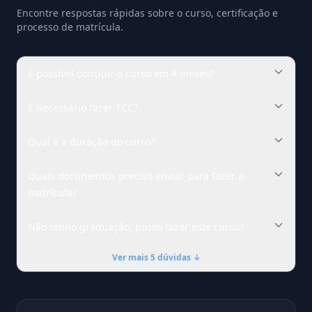
Encontre respostas rápidas sobre o curso, certificação e
processo de matrícula.
É possível concluir o curso em 4 meses?
É necessário fazer TCC?
Qual é a duração do curso?
Quais documentos preciso enviar para fazer a
matrícula?
Não tenho graduação, posso fazer este curso?
Ver mais 5 dúvidas ↓