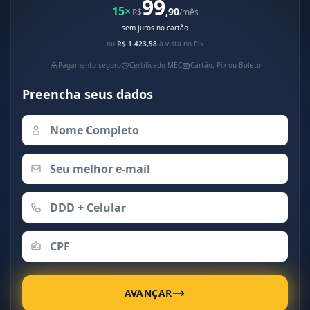
99
15×
,90
R$
/mês
sem juros no cartão
ou
R$ 1.423,58
à vista no Pix
Pagamento seguro
Certificado MEC
Cartão, Pix ou Boleto
Preencha seus dados
AVANÇAR