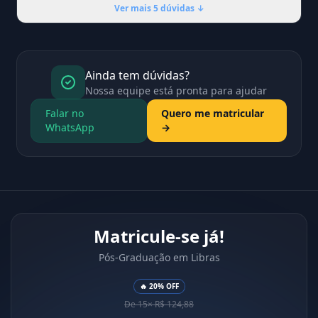
Ver mais 5 dúvidas ↓
Ainda tem dúvidas?
Nossa equipe está pronta para ajudar
Falar no
Quero me matricular
WhatsApp
→
Matricule-se já!
Pós-Graduação em Libras
🔥 20% OFF
De 15× R$ 124,88