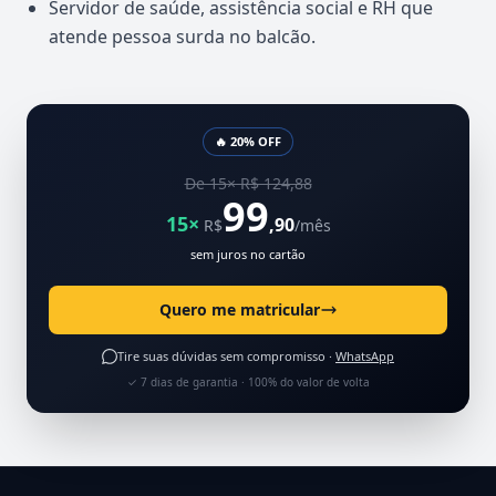
Servidor de saúde, assistência social e RH que
atende pessoa surda no balcão.
🔥 20% OFF
De 15× R$ 124,88
99
15×
,90
R$
/mês
sem juros no cartão
Quero me matricular
Tire suas dúvidas sem compromisso ·
WhatsApp
✓ 7 dias de garantia · 100% do valor de volta