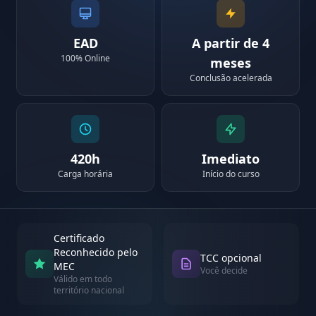
EAD
A partir de 4
100% Online
meses
Conclusão acelerada
420h
Imediato
Carga horária
Início do curso
Certificado
Reconhecido pelo
TCC opcional
MEC
Você decide
Válido em todo
território nacional