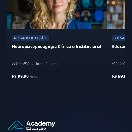
PÓS-GRADUAÇÃO
PÓS-GRA
Neuropsicopedagogia Clínica e Institucional
Educação 
960h
A partir de 4 meses
420h
A 
R$ 99,90
R$ 99,90
/mês
/