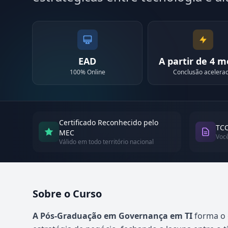
EAD
A partir de 4 
100% Online
Conclusão acelera
Certificado Reconhecido pelo
TCC
MEC
Voc
Válido em todo território nacional
Sobre o Curso
Atualizado em abril de 2026
A Pós-Graduação em Governança em TI
forma o 