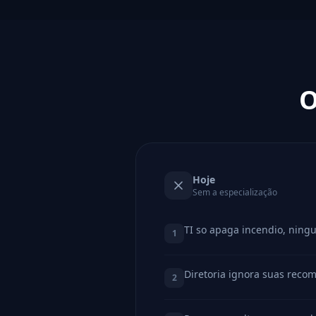
O
Hoje
Sem a especialização
TI so apaga incendio, ning
1
Diretoria ignora suas reco
2