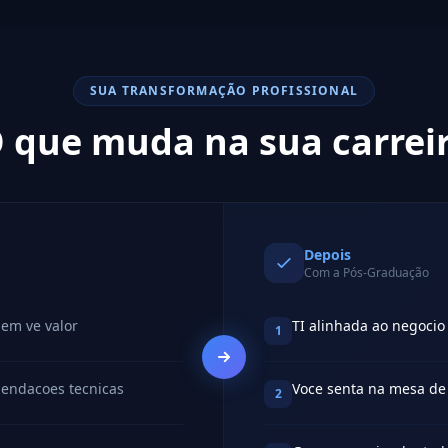
SUA TRANSFORMAÇÃO PROFISSIONAL
 que muda na sua carrei
Depois
Com a Pós-Graduação
uem ve valor
TI alinhada ao negocio
1
mendacoes tecnicas
Voce senta na mesa de 
2