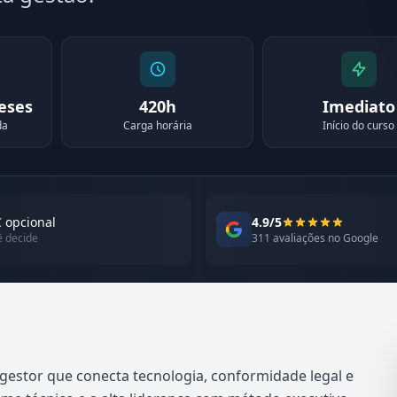
meses
420h
Imediato
da
Carga horária
Início do curso
 opcional
4.9/5
ê decide
311 avaliações no Google
gestor que conecta tecnologia, conformidade legal e