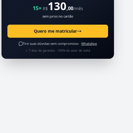
130
15×
,00
R$
/mês
sem juros no cartão
Quero me matricular
Tire suas dúvidas sem compromisso ·
WhatsApp
✓ 7 dias de garantia · 100% do valor de volta