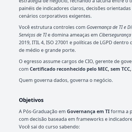
estratégia de negócio, fechando a lacuna entre o t
painéis de indicadores claros, decisões orientadas
cenários corporativos exigentes.
Você estrutura controles com
Governança de TI e Di
Serviços de TI
e domina ameaças em
Cibersegurança 
2019, ITIL 4, ISO 27001 e políticas de LGPD dentro 
de médio e grande porte.
O egresso assume cargos de CIO, gerente de gover
com
Certificado reconhecido pelo MEC, sem TCC
Quem governa dados, governa o negócio.
Objetivos
A Pós-Graduação em
Governança em TI
forma a p
com decisão baseada em frameworks e indicadores
Você sai do curso sabendo: