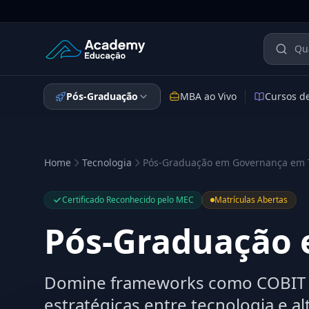
Academy Educação — Página Inicial
Pós-Graduação
MBA ao Vivo
Cursos d
Home
Tecnologia
Pós-Graduação em Governança em 
Certificado Reconhecido pelo MEC
Matrículas Abertas
Pós-Graduação 
Domine frameworks como COBIT e
estratégicas entre tecnologia e al