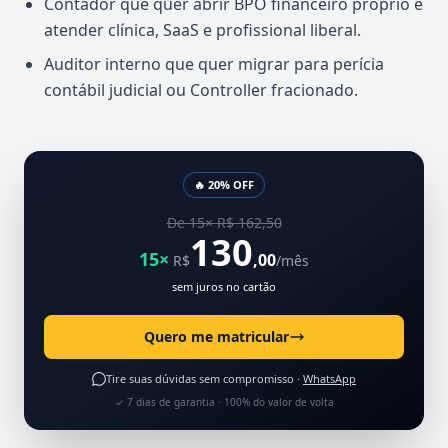
Contador que quer abrir BPO financeiro próprio e
atender clínica, SaaS e profissional liberal.
Auditor interno que quer migrar para perícia
contábil judicial ou Controller fracionado.
🔥 20% OFF
De 15× R$ 162,50
130
15×
,00
R$
/mês
sem juros no cartão
Quero me matricular
Tire suas dúvidas sem compromisso ·
WhatsApp
✓ 7 dias de garantia · 100% do valor de volta