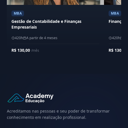
MBA
MBA
Gestão de Contabilidade e Finanças
Finanças
Empresariais
420h
A partir de 4 meses
420h
A 
R$ 130,00
R$ 130,0
/mês
Acreditamos nas pessoas e seu poder de transformar
conhecimento em realização profissional.