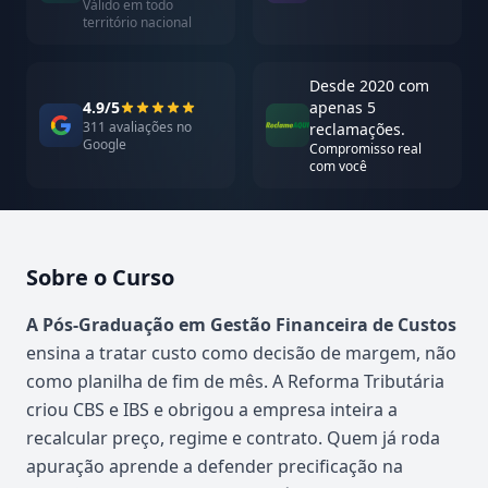
Válido em todo
território nacional
Desde 2020 com
4.9/5
apenas 5
311 avaliações no
reclamações.
Google
Compromisso real
com você
Sobre o Curso
Atualizado em abril de 2026
A Pós-Graduação em Gestão Financeira de Custos
ensina a tratar custo como decisão de margem, não
como planilha de fim de mês. A Reforma Tributária
criou CBS e IBS e obrigou a empresa inteira a
recalcular preço, regime e contrato. Quem já roda
apuração aprende a defender precificação na