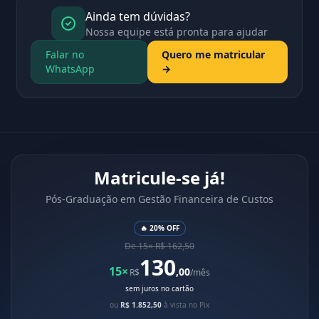
Ainda tem dúvidas?
Nossa equipe está pronta para ajudar
Falar no
Quero me matricular
WhatsApp
→
Matricule-se já!
Pós-Graduação em Gestão Financeira de Custos
🔥 20% OFF
De 15× R$ 162,50
130
15×
,00
R$
/mês
sem juros no cartão
ou
R$ 1.852,50
à vista no Pix