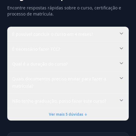
Encontre respostas rápidas sobre o curso, certificação e
processo de matrícula.
É possível concluir o curso em 4 meses?
É necessário fazer TCC?
Qual é a duração do curso?
Quais documentos preciso enviar para fazer a
matrícula?
Não tenho graduação, posso fazer este curso?
Ver mais 5 dúvidas ↓