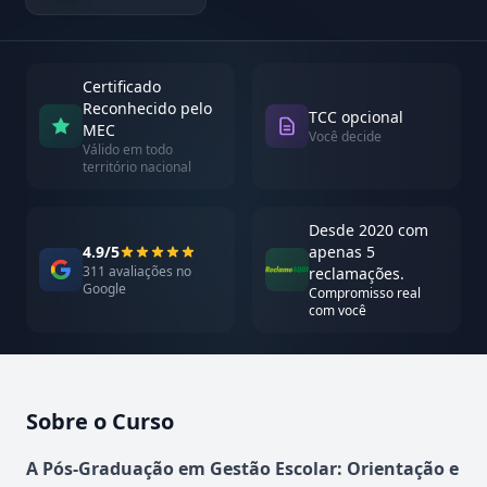
Certificado
Reconhecido pelo
TCC opcional
MEC
Você decide
Válido em todo
território nacional
Desde 2020 com
4.9/5
apenas 5
311 avaliações no
reclamações.
Google
Compromisso real
com você
Sobre o Curso
Atualizado em abril de 2026
A Pós-Graduação em Gestão Escolar: Orientação e