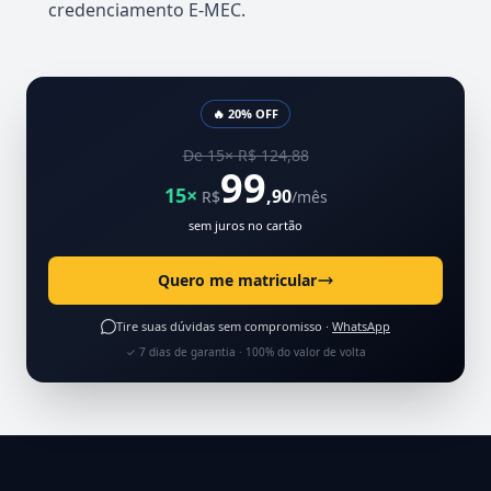
credenciamento E-MEC.
🔥 20% OFF
De 15× R$ 124,88
99
15×
,90
R$
/mês
sem juros no cartão
Quero me matricular
Tire suas dúvidas sem compromisso ·
WhatsApp
✓ 7 dias de garantia · 100% do valor de volta