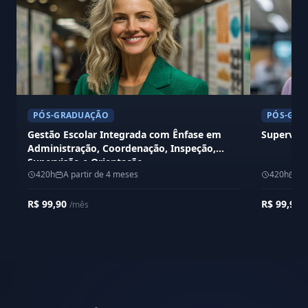
PÓS-GRADUAÇÃO
PÓS-GRA
Gestão Escolar Integrada com Ênfase em
Supervisã
Administração, Coordenação, Inspeção,
Supervisão e Orientação
420h
A partir de 4 meses
420h
A 
R$ 99,90
R$ 99,90
/mês
/