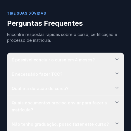
TIRE SUAS DÚVIDAS
Perguntas Frequentes
Encontre respostas rápidas sobre o curso, certificação e
processo de matrícula.
É possível concluir o curso em 4 meses?
É necessário fazer TCC?
Qual é a duração do curso?
Quais documentos preciso enviar para fazer a
matrícula?
Não tenho graduação, posso fazer este curso?