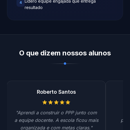
Lidero equipe engajada que entrega
4
resultado
O que dizem nossos alunos
Roberto Santos
"Aprendi a construir o PPP junto com
"
a equipe docente. A escola ficou mais
ped
organizada e com metas claras."
dev