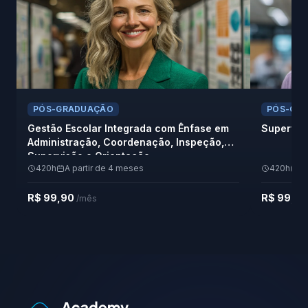
PÓS-GRADUAÇÃO
PÓS-GR
Gestão Escolar Integrada com Ênfase em
Supervis
Administração, Coordenação, Inspeção,
Supervisão e Orientação
420h
A partir de 4 meses
420h
A 
R$ 99,90
R$ 99,9
/mês