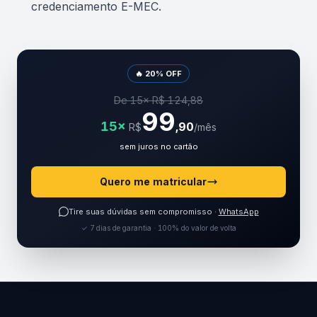
credenciamento E-MEC.
🔥 20% OFF
De 15× R$ 124,88
99
15×
,90
R$
/mês
sem juros no cartão
Quero me matricular
Tire suas dúvidas sem compromisso ·
WhatsApp
✓ 7 dias de garantia · 100% do valor de volta