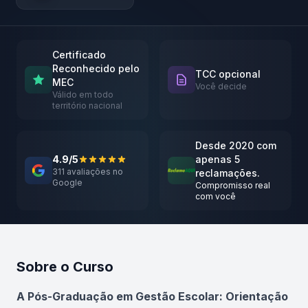
Certificado
Reconhecido pelo
TCC opcional
MEC
Você decide
Válido em todo
território nacional
Desde 2020 com
4.9/5
apenas 5
311 avaliações no
reclamações.
Google
Compromisso real
com você
Sobre o Curso
Atualizado em abril de 2026
A Pós-Graduação em Gestão Escolar: Orientação