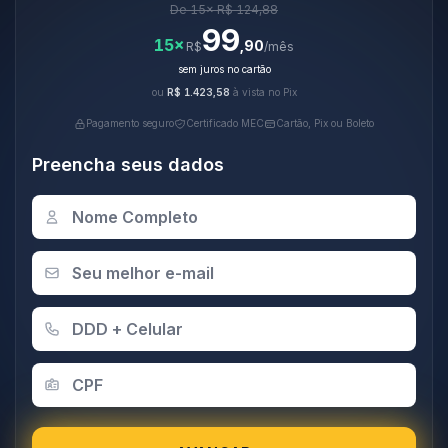
De 15× R$ 124,88
99
15×
,90
R$
/mês
sem juros no cartão
ou
R$ 1.423,58
à vista no Pix
Pagamento seguro
Certificado MEC
Cartão, Pix ou Boleto
Preencha seus dados