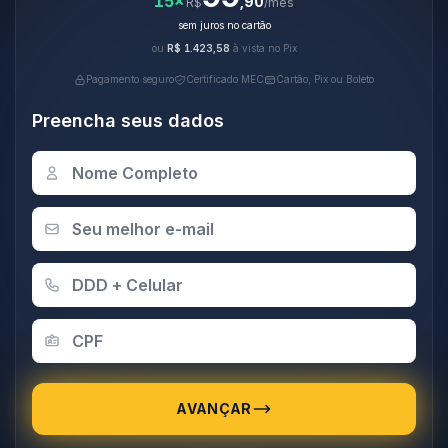
15×
,90
R$
/mês
sem juros no cartão
ou
R$ 1.423,58
à vista no Pix
Pagamento seguro
Certificado MEC
Cartão, Pix ou Boleto
Preencha seus dados
AVANÇAR