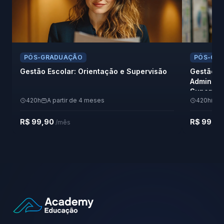
PÓS-GRADUAÇÃO
PÓS-GR
Gestão Escolar: Orientação e Supervisão
Gestão E
Administ
Supervis
420h
A partir de 4 meses
420h
A 
R$ 99,90
R$ 99,9
/mês