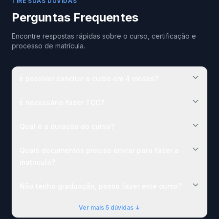
TIRE SUAS DÚVIDAS
Perguntas Frequentes
Encontre respostas rápidas sobre o curso, certificação e
processo de matrícula.
É possível concluir o curso em 4 meses?
É necessário fazer TCC?
Qual é a duração do curso?
Quais documentos preciso enviar para fazer a
matrícula?
Não tenho graduação, posso fazer este curso?
Ver mais 5 dúvidas ↓