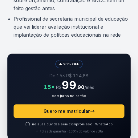
sobre orçamento, contratação e BNCC sem ter
feito gestão antes
Profissional de secretaria municipal de educação
que vai liderar avaliação institucional e
implantação de políticas educacionais na rede
🔥 20% OFF
De 15× R$ 124,88
99
15×
,90
R$
/mês
sem juros no cartão
Quero me matricular
Tire suas dúvidas sem compromisso ·
WhatsApp
✓ 7 dias de garantia · 100% do valor de volta