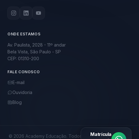
ONDE ESTAMOS
Av. Paulista, 2028 - 11º andar
Bela Vista, São Paulo - SP
CEP: 01310-200
FALE CONOSCO
E-mail
Ouvidoria
Blog
Matrícula
© 2026 Academy Educação. Todos os direitos reservados.