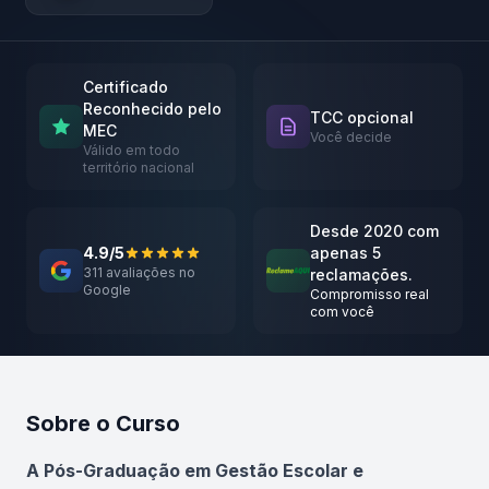
Certificado
Reconhecido pelo
TCC opcional
MEC
Você decide
Válido em todo
território nacional
Desde 2020 com
4.9/5
apenas 5
311 avaliações no
reclamações.
Google
Compromisso real
com você
Sobre o Curso
Atualizado em abril de 2026
A Pós-Graduação em Gestão Escolar e