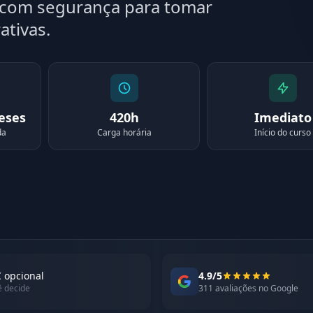
a com segurança para tomar
ativas.
meses
420h
Imediato
da
Carga horária
Início do curso
 opcional
4.9/5
ê decide
311 avaliações no Google