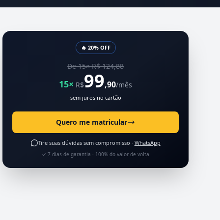
🔥 20% OFF
De 15× R$ 124,88
99
15×
,90
R$
/mês
sem juros no cartão
Quero me matricular
Tire suas dúvidas sem compromisso ·
WhatsApp
✓ 7 dias de garantia · 100% do valor de volta