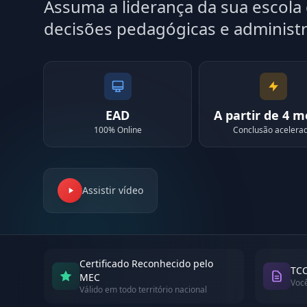
Assuma a liderança da sua escol
decisões pedagógicas e administr
EAD
A partir de 4 
100% Online
Conclusão acelera
Assistir vídeo
Certificado Reconhecido pelo
TCC
MEC
Voc
Válido em todo território nacional