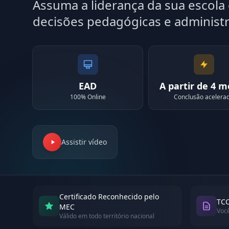
Assuma a liderança da sua escol
decisões pedagógicas e administr
EAD
A partir de 4 
100% Online
Conclusão acelera
Assistir vídeo
Certificado Reconhecido pelo
TCC
MEC
Voc
Válido em todo território nacional