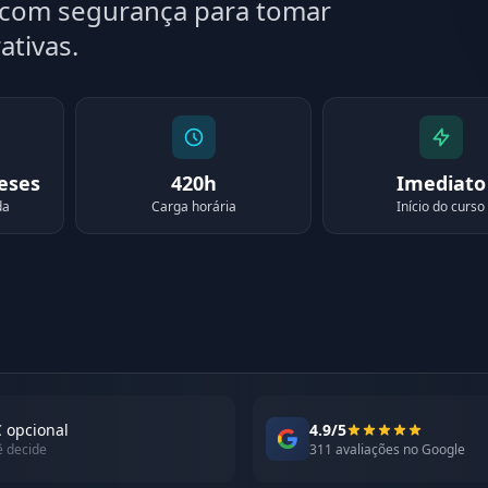
a com segurança para tomar
ativas.
meses
420h
Imediato
da
Carga horária
Início do curso
 opcional
4.9/5
ê decide
311 avaliações no Google