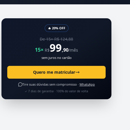
🔥 20% OFF
De 15× R$ 124,88
99
15×
,90
R$
/mês
sem juros no cartão
Quero me matricular
Tire suas dúvidas sem compromisso ·
WhatsApp
✓ 7 dias de garantia · 100% do valor de volta