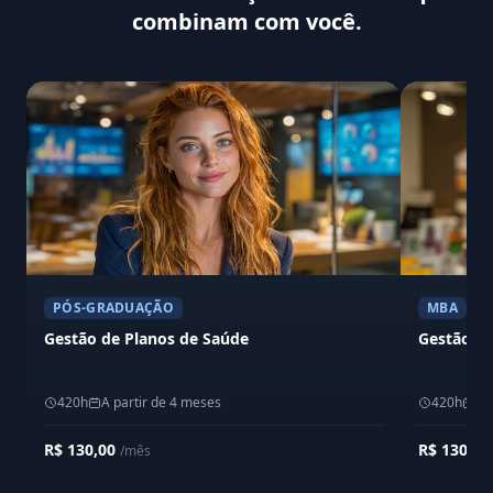
combinam com você.
PÓS-GRADUAÇÃO
MBA
Gestão de Planos de Saúde
Gestão F
420h
A partir de 4 meses
420h
A 
R$ 130,00
R$ 130,0
/mês