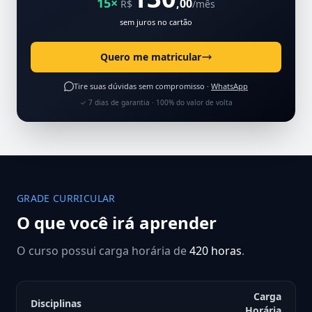
15×
,00
R$
/mês
sem juros no cartão
Quero me matricular
Tire suas dúvidas sem compromisso ·
WhatsApp
✓ 7 dias de garantia · 100% do valor de volta
GRADE CURRICULAR
O que você irá aprender
O curso possui carga horária de
420 horas
.
Carga
Disciplinas
Horária