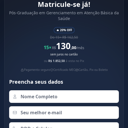
Matricule-se já!
Pós-Graduação em Gerenciamento em Atenção Básica da
Saúde
🔥 20% OFF
De 15× R$ 162,50
130
15×
,00
R$
/mês
sem juros no cartão
ou
R$ 1.852,50
à vista no Pix
Pagamento seguro
Certificado MEC
Cartão, Pix ou Boleto
Preencha seus dados