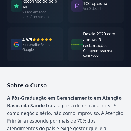
Reconhecido pelo
TCC opcional
MEC
Você decide
Válido em todo
território nacional
Desde 2020 com
4.9/5
apenas 5
311 avaliações no
reclamações.
Google
Compromisso real
com você
Sobre o Curso
Atualizado em abril de 2026
A Pós-Graduação em Gerenciamento em Atenção
Básica da Saúde
trata a porta de entrada do SUS
como negócio sério, não como improviso. A Atenção
Primária responde por mais de 70% dos
atendimentos do país e exige gestor que leia