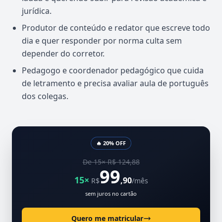
jurídica.
Produtor de conteúdo e redator que escreve todo
dia e quer responder por norma culta sem
depender do corretor.
Pedagogo e coordenador pedagógico que cuida
de letramento e precisa avaliar aula de português
dos colegas.
🔥 20% OFF
De 15× R$ 124,88
99
15×
,90
R$
/mês
sem juros no cartão
Quero me matricular