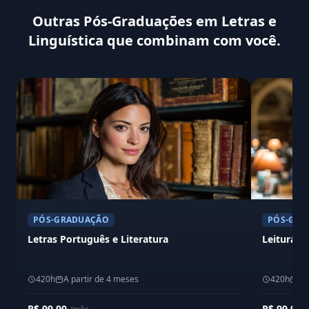
Outras Pós-Graduações em Letras e
Linguística que combinam com você.
PÓS-GRADUAÇÃO
PÓS-GRA
Letras Português e Literatura
Leitura e
420h
A partir de 4 meses
420h
A 
R$ 99,90
R$ 99,90