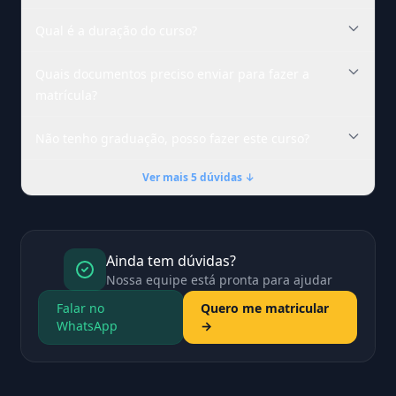
Qual é a duração do curso?
Quais documentos preciso enviar para fazer a
matrícula?
Não tenho graduação, posso fazer este curso?
Ver mais 5 dúvidas ↓
Ainda tem dúvidas?
Nossa equipe está pronta para ajudar
Falar no
Quero me matricular
WhatsApp
→