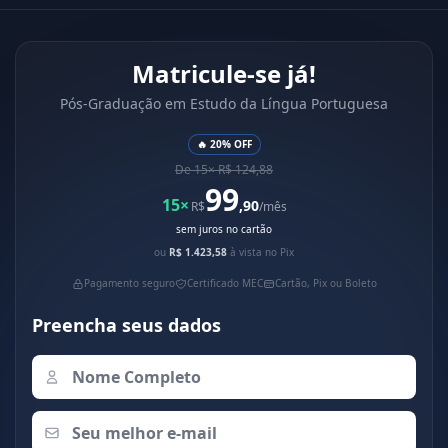
Matricule-se já!
Pós-Graduação em Estudo da Língua Portuguesa
🔥 20% OFF
De 15× R$ 124,88
99
15×
,90
R$
/mês
sem juros no cartão
ou
R$ 1.423,58
à vista no Pix
Pagamento seguro
Certificado MEC
Cartão, Pix ou Boleto
Preencha seus dados