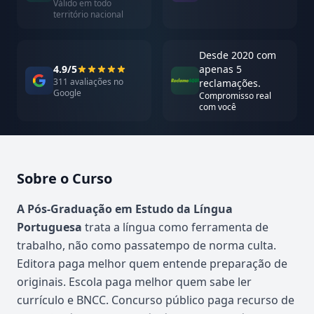
Válido em todo
território nacional
Desde 2020 com
4.9/5
apenas 5
311 avaliações no
reclamações.
Google
Compromisso real
com você
Sobre o Curso
Atualizado em abril de 2026
A Pós-Graduação em Estudo da Língua
Portuguesa
trata a língua como ferramenta de
trabalho, não como passatempo de norma culta.
Editora paga melhor quem entende preparação de
originais. Escola paga melhor quem sabe ler
currículo e BNCC. Concurso público paga recurso de