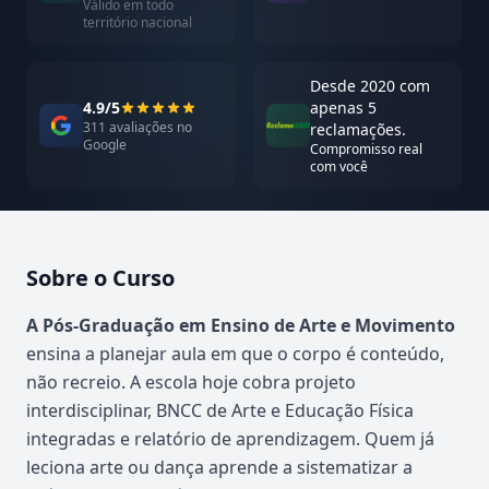
Válido em todo
território nacional
Desde 2020 com
4.9/5
apenas 5
311 avaliações no
reclamações.
Google
Compromisso real
com você
Sobre o Curso
Atualizado em abril de 2026
A Pós-Graduação em Ensino de Arte e Movimento
ensina a planejar aula em que o corpo é conteúdo,
não recreio. A escola hoje cobra projeto
interdisciplinar, BNCC de Arte e Educação Física
integradas e relatório de aprendizagem. Quem já
leciona arte ou dança aprende a sistematizar a