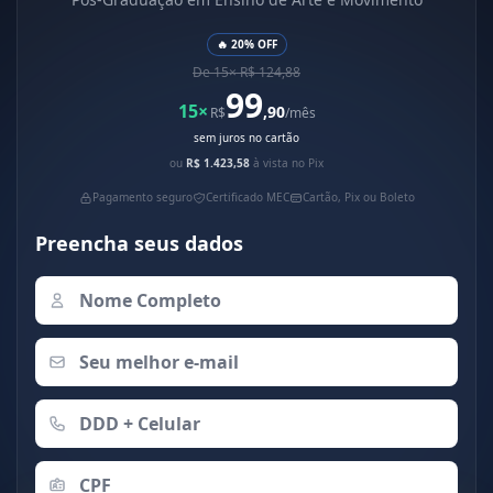
🔥 20% OFF
De 15× R$ 124,88
99
15×
,90
R$
/mês
sem juros no cartão
ou
R$ 1.423,58
à vista no Pix
Pagamento seguro
Certificado MEC
Cartão, Pix ou Boleto
Preencha seus dados