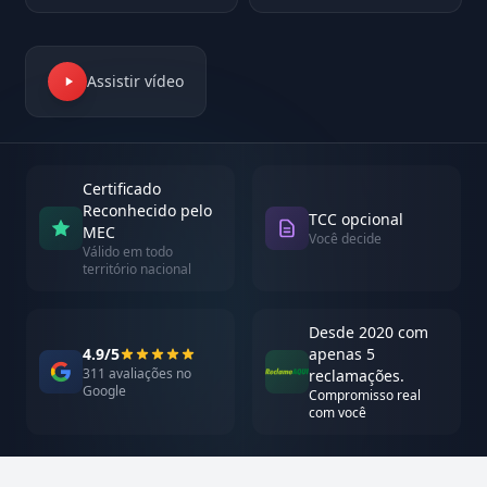
Assistir vídeo
Certificado
Reconhecido pelo
TCC opcional
MEC
Você decide
Válido em todo
território nacional
Desde 2020 com
4.9/5
apenas 5
311 avaliações no
reclamações.
Google
Compromisso real
com você