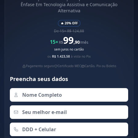
Ênfase Em Tecnologia Assistiva e Comunicação
Alternativa
🔥 20% OFF
De 15× R$ 124,88
99
15×
,90
R$
/mês
sem juros no cartão
ou
R$ 1.423,58
à vista no Pix
Pagamento seguro
Certificado MEC
Cartão, Pix ou Boleto
Preencha seus dados