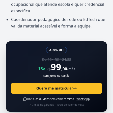
ocupacional que atende escola e quer credencial
específica.
Coordenador pedagógico de rede ou EdTech que
valida material acessível e forma a equipe.
🔥 20% OFF
De 15× R$ 124,88
99
15×
,90
R$
/mês
sem juros no cartão
Quero me matricular
Tire suas dúvidas sem compromisso ·
WhatsApp
✓ 7 dias de garantia · 100% do valor de volta