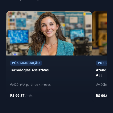
PÓS-GRADUAÇÃO
PÓS-GRA
Tecnologias Assistivas
Atendimen
AEE
420h
A partir de 4 meses
420h
A 
R$ 99,87
R$ 99,90
/mês
/