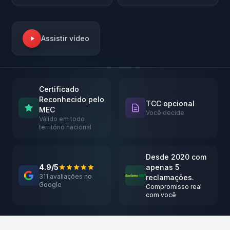
Assistir vídeo
Certificado
Reconhecido pelo
TCC opcional
MEC
Você decide
Válido em todo
território nacional
Desde 2020 com
4.9/5
apenas 5
311 avaliações no
reclamações.
Google
Compromisso real
com você