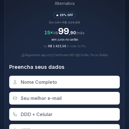
Alternativa
🔥 20% OFF
De 15× R$ 124,88
99
15×
,90
R$
/mês
sem juros no cartão
ou
R$ 1.423,58
à vista no Pix
Pagamento seguro
Certificado MEC
Cartão, Pix ou Boleto
Preencha seus dados