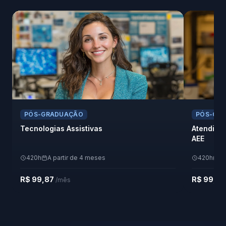
PÓS-GRADUAÇÃO
PÓS-GR
Tecnologias Assistivas
Atendime
AEE
420h
A partir de 4 meses
420h
A 
R$ 99,87
R$ 99,9
/mês