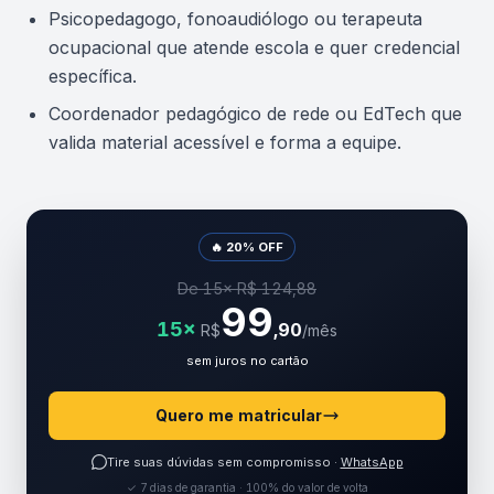
Psicopedagogo, fonoaudiólogo ou terapeuta
ocupacional que atende escola e quer credencial
específica.
Coordenador pedagógico de rede ou EdTech que
valida material acessível e forma a equipe.
🔥 20% OFF
De 15× R$ 124,88
99
15×
,90
R$
/mês
sem juros no cartão
Quero me matricular
Tire suas dúvidas sem compromisso ·
WhatsApp
✓ 7 dias de garantia · 100% do valor de volta