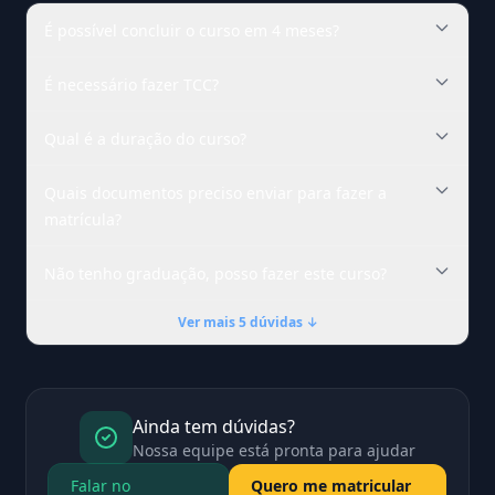
É possível concluir o curso em 4 meses?
É necessário fazer TCC?
Qual é a duração do curso?
Quais documentos preciso enviar para fazer a
matrícula?
Não tenho graduação, posso fazer este curso?
Ver mais 5 dúvidas ↓
Ainda tem dúvidas?
Nossa equipe está pronta para ajudar
Falar no
Quero me matricular