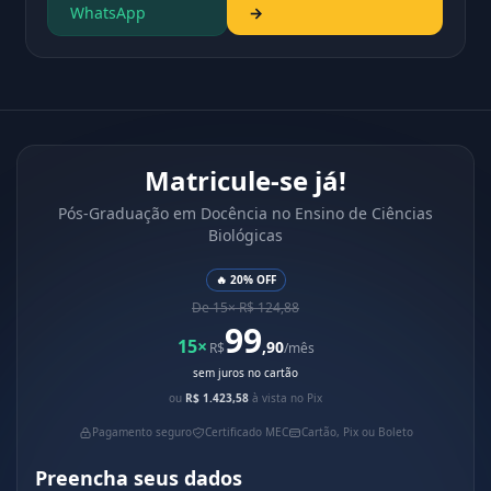
WhatsApp
→
Matricule-se já!
Pós-Graduação em Docência no Ensino de Ciências
Biológicas
🔥 20% OFF
De 15× R$ 124,88
99
15×
,90
R$
/mês
sem juros no cartão
ou
R$ 1.423,58
à vista no Pix
Pagamento seguro
Certificado MEC
Cartão, Pix ou Boleto
Preencha seus dados