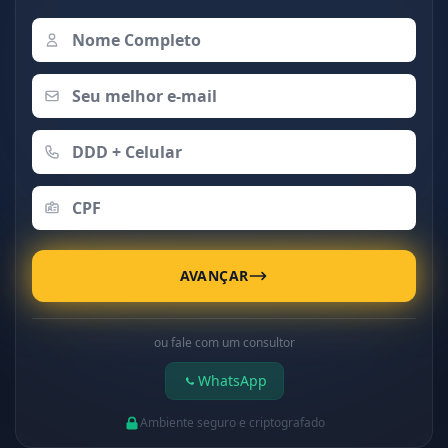
AVANÇAR
ou fale com um consultor
WhatsApp
Ambiente seguro e criptografado