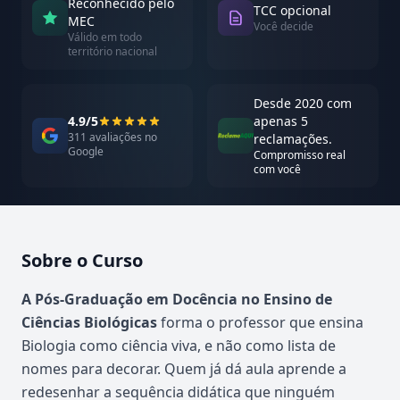
Reconhecido pelo
TCC opcional
MEC
Você decide
Válido em todo
território nacional
Desde 2020 com
4.9/5
apenas 5
311 avaliações no
reclamações.
Google
Compromisso real
com você
Sobre o Curso
Atualizado em abril de 2026
A Pós-Graduação em Docência no Ensino de
Ciências Biológicas
forma o professor que ensina
Biologia como ciência viva, e não como lista de
nomes para decorar. Quem já dá aula aprende a
redesenhar a sequência didática que ninguém