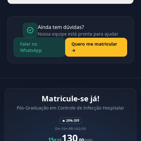
Ainda tem dúvidas?
Nossa equipe está pronta para ajudar
Falar no
Quero me matricular
WhatsApp
→
Matricule-se já!
Pós-Graduação em Controle de Infecção Hospitalar
🔥 20% OFF
De 15× R$ 162,50
130
15×
,00
R$
/mês