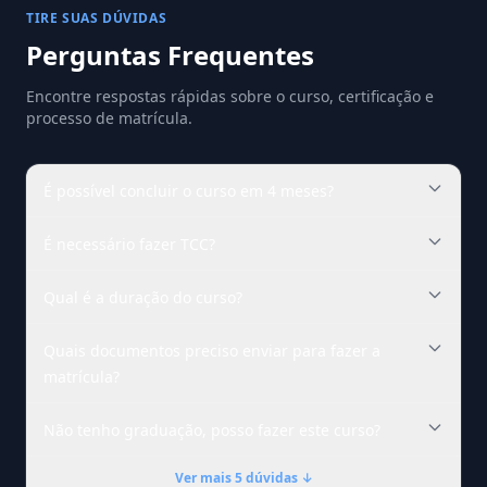
TIRE SUAS DÚVIDAS
Perguntas Frequentes
Encontre respostas rápidas sobre o curso, certificação e
processo de matrícula.
É possível concluir o curso em 4 meses?
É necessário fazer TCC?
Qual é a duração do curso?
Quais documentos preciso enviar para fazer a
matrícula?
Não tenho graduação, posso fazer este curso?
Ver mais 5 dúvidas ↓