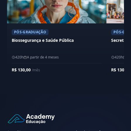
PÓS-GRADUAÇÃO
PÓS-GRA
Biossegurança e Saúde Pública
Secretari
420h
A partir de 4 meses
420h
A 
R$ 130,00
R$ 130,0
/mês