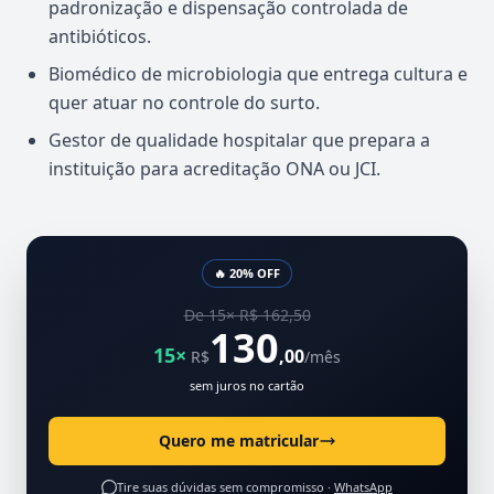
padronização e dispensação controlada de
antibióticos.
Biomédico de microbiologia que entrega cultura e
quer atuar no controle do surto.
Gestor de qualidade hospitalar que prepara a
instituição para acreditação ONA ou JCI.
🔥 20% OFF
De 15× R$ 162,50
130
15×
,00
R$
/mês
sem juros no cartão
Quero me matricular
Tire suas dúvidas sem compromisso ·
WhatsApp