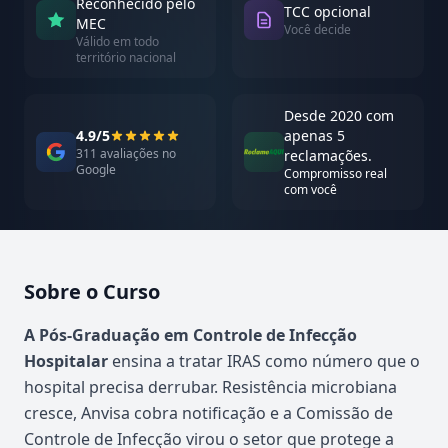
Reconhecido pelo
TCC opcional
MEC
Você decide
Válido em todo
território nacional
Desde 2020 com
4.9/5
apenas 5
311 avaliações no
reclamações.
Google
Compromisso real
com você
Sobre o Curso
Atualizado em abril de 2026
A Pós-Graduação em Controle de Infecção
Hospitalar
ensina a tratar IRAS como número que o
hospital precisa derrubar. Resistência microbiana
cresce, Anvisa cobra notificação e a Comissão de
Controle de Infecção virou o setor que protege a