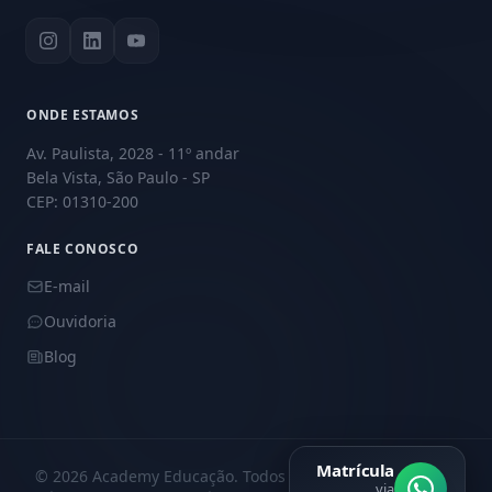
ONDE ESTAMOS
Av. Paulista, 2028 - 11º andar
Bela Vista, São Paulo - SP
CEP: 01310-200
FALE CONOSCO
E-mail
Ouvidoria
Blog
Matrícula
© 2026 Academy Educação. Todos os direitos reservados.
via