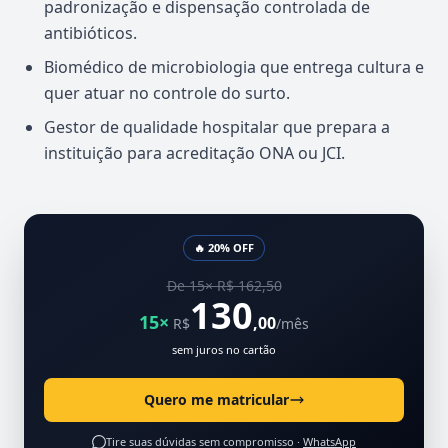
padronização e dispensação controlada de
antibióticos.
Biomédico de microbiologia que entrega cultura e
quer atuar no controle do surto.
Gestor de qualidade hospitalar que prepara a
instituição para acreditação ONA ou JCI.
🔥 20% OFF
De 15× R$ 162,50
130
15×
,00
R$
/mês
sem juros no cartão
Quero me matricular
Tire suas dúvidas sem compromisso ·
WhatsApp