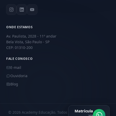
ONDE ESTAMOS
Av. Paulista, 2028 - 11º andar
Bela Vista, São Paulo - SP
CEP: 01310-200
FALE CONOSCO
E-mail
Ouvidoria
Blog
Matrícula
© 2026 Academy Educação. Todos os direitos reservados.
via