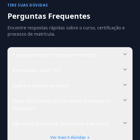
TIRE SUAS DÚVIDAS
Perguntas Frequentes
Encontre respostas rápidas sobre o curso, certificação e
processo de matrícula.
É possível concluir o curso em 4 meses?
É necessário fazer TCC?
Qual é a duração do curso?
Quais documentos preciso enviar para fazer a
matrícula?
Não tenho graduação, posso fazer este curso?
Ver mais 5 dúvidas ↓