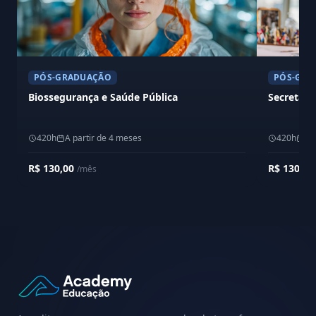
PÓS-GRADUAÇÃO
PÓS-GRA
Biossegurança e Saúde Pública
Secretari
420h
A partir de 4 meses
420h
A 
R$ 130,00
R$ 130,0
/mês