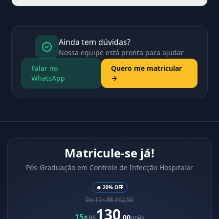
Ainda tem dúvidas?
Nossa equipe está pronta para ajudar
Falar no
Quero me matricular
WhatsApp
→
Matricule-se já!
Pós-Graduação em Controle de Infecção Hospitalar
🔥 20% OFF
De 15× R$ 162,50
130
15×
,00
R$
/mês