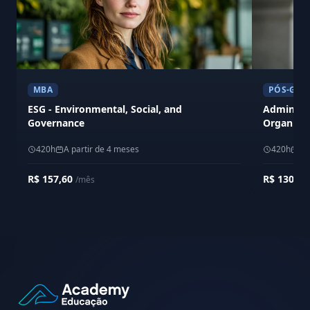
MBA
PÓS-GRA
ESG - Environmental, Social, and
Administ
Governance
Organizaç
420h
A partir de 4 meses
420h
A 
R$ 157,60
R$ 130,0
/mês