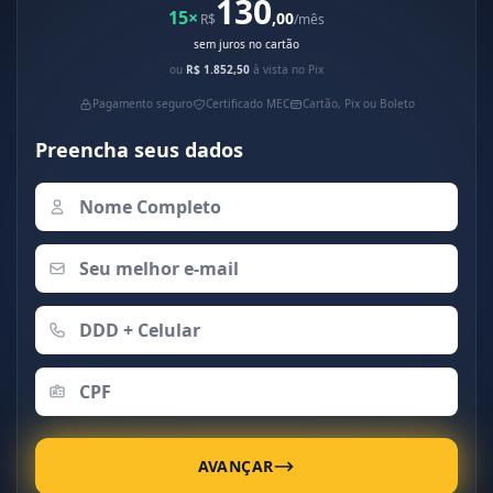
130
15×
,00
R$
/mês
sem juros no cartão
ou
R$ 1.852,50
à vista no Pix
Pagamento seguro
Certificado MEC
Cartão, Pix ou Boleto
Preencha seus dados
AVANÇAR