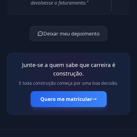
devolvesse o faturamento."
no
Deixar meu depoimento
Junte-se a quem sabe que carreira é
construção.
E toda construção começa por uma boa decisão.
Quero me matricular