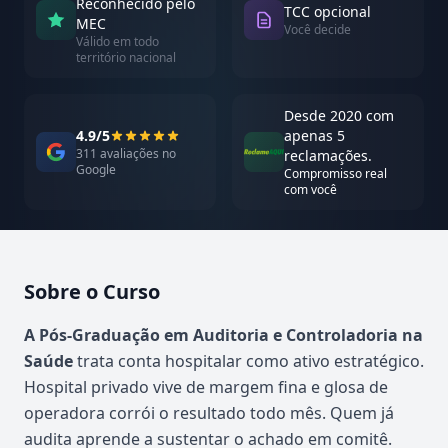
Reconhecido pelo
TCC opcional
MEC
Você decide
Válido em todo
território nacional
Desde 2020 com
4.9/5
apenas 5
311 avaliações no
reclamações.
Google
Compromisso real
com você
Sobre o Curso
Atualizado em abril de 2026
A Pós-Graduação em Auditoria e Controladoria na
Saúde
trata conta hospitalar como ativo estratégico.
Hospital privado vive de margem fina e glosa de
operadora corrói o resultado todo mês. Quem já
audita aprende a sustentar o achado em comitê.