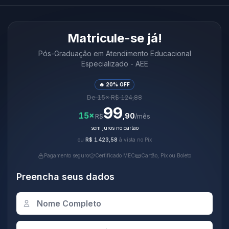
Matricule-se já!
Pós-Graduação em Atendimento Educacional
Especializado - AEE
🔥 20% OFF
De 15× R$ 124,88
99
15×
,90
R$
/mês
sem juros no cartão
ou
R$ 1.423,58
à vista no Pix
Pagamento seguro
Certificado MEC
Cartão, Pix ou Boleto
Preencha seus dados