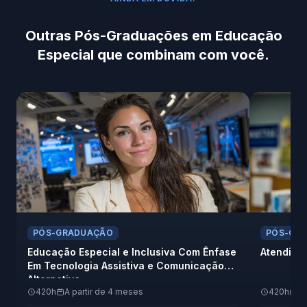
Outras Pós-Graduações em Educação
Especial que combinam com você.
PÓS-GRADUAÇÃO
PÓS-GR
Educação Especial e Inclusiva Com Ênfase
Atendimen
Em Tecnologia Assistiva e Comunicação
Alternativa
420h
A partir de 4 meses
420h
A 