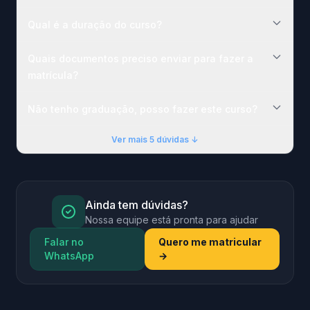
Qual é a duração do curso?
Quais documentos preciso enviar para fazer a
matrícula?
Não tenho graduação, posso fazer este curso?
Ver mais 5 dúvidas ↓
Ainda tem dúvidas?
Nossa equipe está pronta para ajudar
Falar no
Quero me matricular
WhatsApp
→