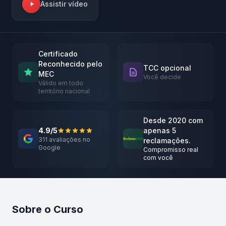
Assistir vídeo
Certificado
Reconhecido pelo
TCC opcional
MEC
Você decide
Válido em todo
território nacional
Desde 2020 com
4.9/5
apenas 5
311 avaliações no
reclamações.
Google
Compromisso real
com você
Sobre o Curso
Atualizado em abril de 2026