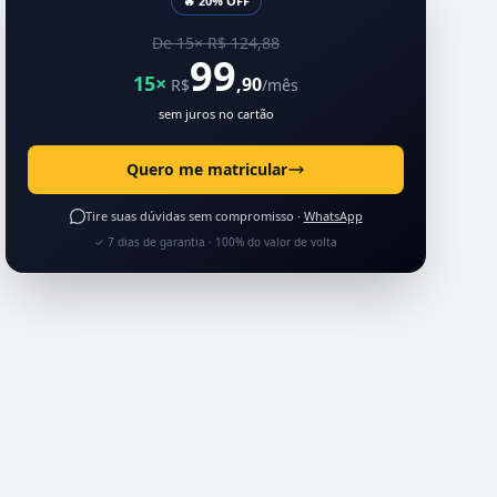
🔥 20% OFF
De 15× R$ 124,88
99
15×
,90
R$
/mês
sem juros no cartão
Quero me matricular
Tire suas dúvidas sem compromisso ·
WhatsApp
✓ 7 dias de garantia · 100% do valor de volta