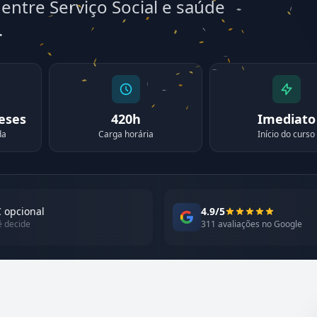
entre Serviço Social e saúde
.
meses
420h
Imediato
da
Carga horária
Início do curso
 opcional
4.9/5
ê decide
311 avaliações no Google