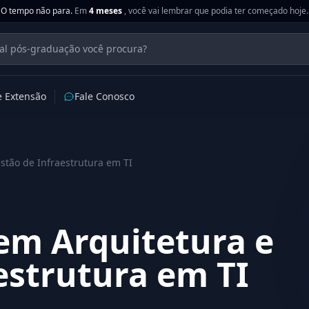
O tempo não para.
Em
4 meses
, você vai lembrar que podia ter começado hoje.
e Extensão
Fale Conosco
stão de Infraestrutura em TI
em Arquitetura e
estrutura em TI