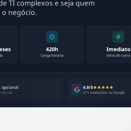
de TI complexos e seja quem
 o negócio.
meses
420h
Imediato
da
Carga horária
Início do curso
 opcional
4.9/5
ê decide
311 avaliações no Google