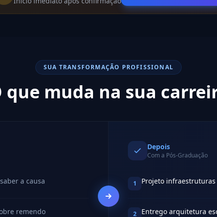
Início imediato após confirmação
SUA TRANSFORMAÇÃO PROFISSIONAL
 que muda na sua carrei
Depois
Com a Pós-Graduação
 saber a causa
Projeto infraestrutur
1
sobre remendo
Entrego arquitetura es
2