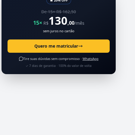
🔥 20% OFF
De 15× R$ 162,50
130
15×
,00
R$
/mês
sem juros no cartão
Quero me matricular
Tire suas dúvidas sem compromisso ·
WhatsApp
✓ 7 dias de garantia · 100% do valor de volta