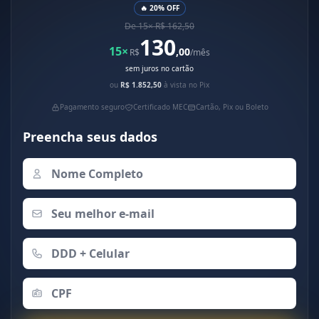
🔥 20% OFF
De 15× R$ 162,50
130
15×
,00
R$
/mês
sem juros no cartão
ou
R$ 1.852,50
à vista no Pix
Pagamento seguro
Certificado MEC
Cartão, Pix ou Boleto
Preencha seus dados