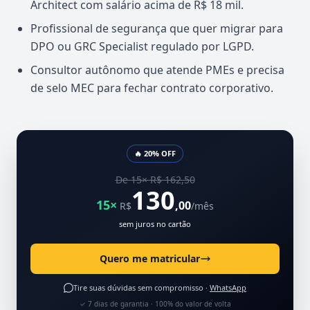
Architect com salário acima de R$ 18 mil.
Profissional de segurança que quer migrar para
DPO ou GRC Specialist regulado por LGPD.
Consultor autônomo que atende PMEs e precisa
de selo MEC para fechar contrato corporativo.
🔥 20% OFF
De 15× R$ 162,50
130
15×
,00
R$
/mês
sem juros no cartão
Quero me matricular
Tire suas dúvidas sem compromisso ·
WhatsApp
✓ 7 dias de garantia · 100% do valor de volta