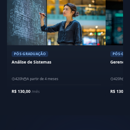
PÓS-GRADUAÇÃO
PÓS-GRA
Análise de Sistemas
Gerenciam
420h
A partir de 4 meses
420h
A 
R$ 130,00
R$ 130,0
/mês