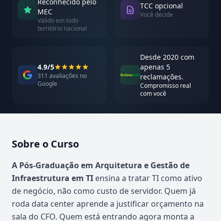
Reconhecido pelo
TCC opcional
MEC
Você decide
Válido em todo
território nacional
Desde 2020 com
4.9/5
apenas 5
311 avaliações no
reclamações.
Google
Compromisso real
com você
Sobre o Curso
Atualizado em abril de 2026
A Pós-Graduação em Arquitetura e Gestão de
Infraestrutura em TI
ensina a tratar TI como ativo
de negócio, não como custo de servidor. Quem já
roda data center aprende a justificar orçamento na
sala do CFO. Quem está entrando agora monta a