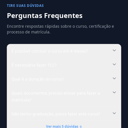
TIRE SUAS DÚVIDAS
Perguntas Frequentes
Encontre respostas rápidas sobre o curso, certificação e
processo de matrícula.
É possível concluir o curso em 4 meses?
É necessário fazer TCC?
Qual é a duração do curso?
Quais documentos preciso enviar para fazer a
matrícula?
Não tenho graduação, posso fazer este curso?
Ver mais 5 dúvidas ↓