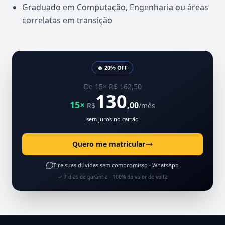
Graduado em Computação, Engenharia ou áreas
correlatas em transição
🔥 20% OFF
De 15× R$ 162,50
130
15×
,00
R$
/mês
sem juros no cartão
Quero me matricular
Tire suas dúvidas sem compromisso ·
WhatsApp
✓ 7 dias de garantia · 100% do valor de volta