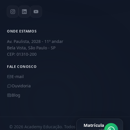
ONDE ESTAMOS
Av. Paulista, 2028 - 11º andar
Bela Vista, São Paulo - SP
CEP: 01310-200
FALE CONOSCO
E-mail
Ouvidoria
Blog
Matrícula
© 2026 Academy Educação. Todos os direitos reservados.