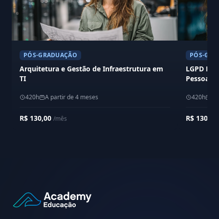
PÓS-GRADUAÇÃO
PÓS-GRA
Arquitetura e Gestão de Infraestrutura em
LGPD Lei 
TI
Pessoais
420h
A partir de 4 meses
420h
A 
R$ 130,00
R$ 130,0
/mês