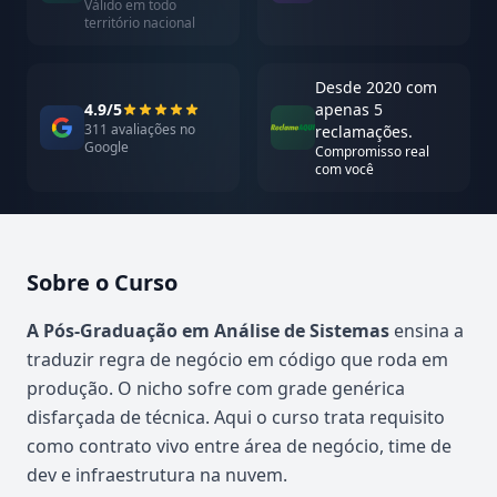
Válido em todo
território nacional
Desde 2020 com
4.9/5
apenas 5
311 avaliações no
reclamações.
Google
Compromisso real
com você
Sobre o Curso
Atualizado em abril de 2026
A Pós-Graduação em Análise de Sistemas
ensina a
traduzir regra de negócio em código que roda em
produção. O nicho sofre com grade genérica
disfarçada de técnica. Aqui o curso trata requisito
como contrato vivo entre área de negócio, time de
dev e infraestrutura na nuvem.