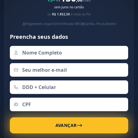
R$
/mês
sem juros no cartão
ou
R$ 1.852,50
à vista no Pix
Pagamento seguro
Certificado MEC
Cartão, Pix ou Boleto
Preencha seus dados
AVANÇAR