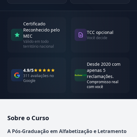
Certificado
Reconhecido pelo
TCC opcional
MEC
Você decide
Válido em todo
território nacional
Desde 2020 com
4.9/5
apenas 5
311 avaliações no
reclamações.
Google
Compromisso real
com você
Sobre o Curso
Atualizado em abril de 2026
A Pós-Graduação em Alfabetização e Letramento