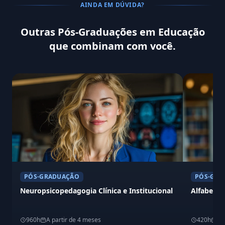
AINDA EM DÚVIDA?
Outras Pós-Graduações em Educação
que combinam com você.
PÓS-GRADUAÇÃO
PÓS-GRA
Neuropsicopedagogia Clínica e Institucional
Alfabetiz
960h
A partir de 4 meses
420h
A 