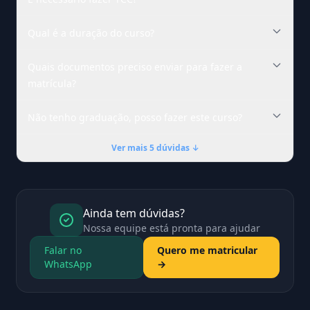
Qual é a duração do curso?
Quais documentos preciso enviar para fazer a
matrícula?
Não tenho graduação, posso fazer este curso?
Ver mais 5 dúvidas ↓
Ainda tem dúvidas?
Nossa equipe está pronta para ajudar
Falar no
Quero me matricular
WhatsApp
→