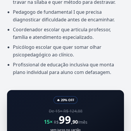
travar na sílaba e quer método para destravar.
Pedagogo de fundamental I que precisa
diagnosticar dificuldade antes de encaminhar.
Coordenador escolar que articula professor,
família e atendimento especializado.
Psicólogo escolar que quer somar olhar
psicopedagógico ao clínico.
Profissional de educação inclusiva que monta
plano individual para aluno com defasagem.
🔥 20% OFF
De 15× R$ 124,88
99
15×
,90
R$
/mês
sem juros no cartão