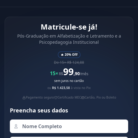
Matricule-se já!
Pós-Graduação em Alfabetização e Letramento e a
Psicopedagogia Institucional
🔥 20% OFF
De 15× R$ 124,88
99
15×
,90
R$
/mês
sem juros no cartão
ou
R$ 1.423,58
à vista no Pix
Pagamento seguro
Certificado MEC
Cartão, Pix ou Boleto
Preencha seus dados