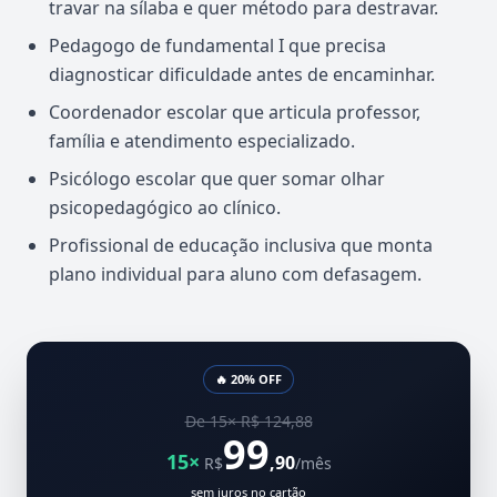
travar na sílaba e quer método para destravar.
Pedagogo de fundamental I que precisa
diagnosticar dificuldade antes de encaminhar.
Coordenador escolar que articula professor,
família e atendimento especializado.
Psicólogo escolar que quer somar olhar
psicopedagógico ao clínico.
Profissional de educação inclusiva que monta
plano individual para aluno com defasagem.
🔥 20% OFF
De 15× R$ 124,88
99
15×
,90
R$
/mês
sem juros no cartão