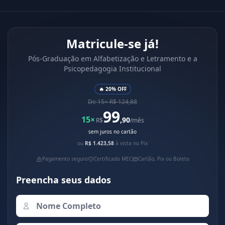
Matricule-se já!
Pós-Graduação em Alfabetização e Letramento e a
Psicopedagogia Institucional
🔥 20% OFF
De 15× R$ 124,88
99
15×
,90
R$
/mês
sem juros no cartão
ou
R$ 1.423,58
à vista no Pix
Pagamento seguro
Certificado MEC
Cartão, Pix ou Boleto
Preencha seus dados