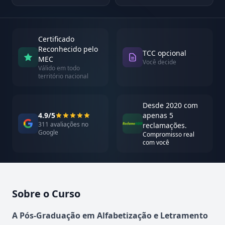
Certificado
Reconhecido pelo
TCC opcional
MEC
Você decide
Válido em todo
território nacional
Desde 2020 com
4.9/5
apenas 5
311 avaliações no
reclamações.
Google
Compromisso real
com você
Sobre o Curso
Atualizado em abril de 2026
A Pós-Graduação em Alfabetização e Letramento