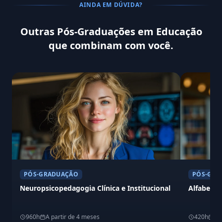
AINDA EM DÚVIDA?
Outras Pós-Graduações em Educação
que combinam com você.
PÓS-GRADUAÇÃO
PÓS-GRA
Neuropsicopedagogia Clínica e Institucional
Alfabetiz
960h
A partir de 4 meses
420h
A 