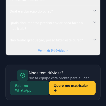
Qual é a duração do curso?
Quais documentos preciso enviar para fazer a
matrícula?
Não tenho graduação, posso fazer este curso?
Ver mais 5 dúvidas ↓
Ainda tem dúvidas?
Nossa equipe está pronta para ajudar
Falar no
Quero me matricular
WhatsApp
→