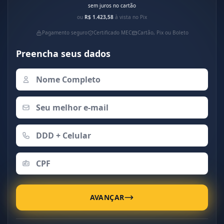
sem juros no cartão
ou
R$ 1.423,58
à vista no Pix
Pagamento seguro
Certificado MEC
Cartão, Pix ou Boleto
Preencha seus dados
AVANÇAR