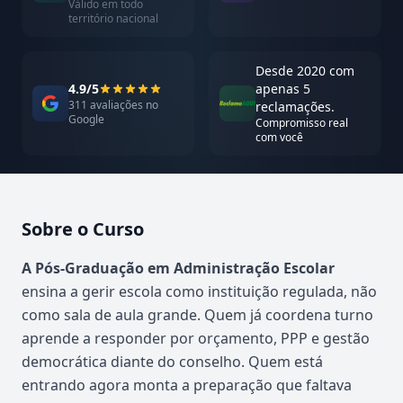
Válido em todo
território nacional
Desde 2020 com
4.9/5
apenas 5
311 avaliações no
reclamações.
Google
Compromisso real
com você
Sobre o Curso
Atualizado em abril de 2026
A Pós-Graduação em Administração Escolar
ensina a gerir escola como instituição regulada, não
como sala de aula grande. Quem já coordena turno
aprende a responder por orçamento, PPP e gestão
democrática diante do conselho. Quem está
entrando agora monta a preparação que faltava