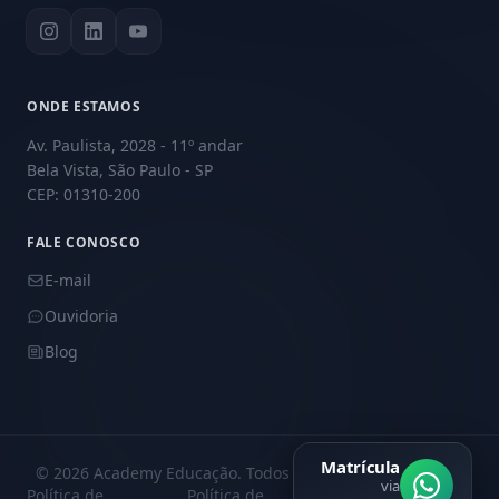
ONDE ESTAMOS
Av. Paulista, 2028 - 11º andar
Bela Vista, São Paulo - SP
CEP: 01310-200
FALE CONOSCO
E-mail
Ouvidoria
Blog
Matrícula
© 2026 Academy Educação. Todos os direitos reservados.
via
Política de
Política de
Central de