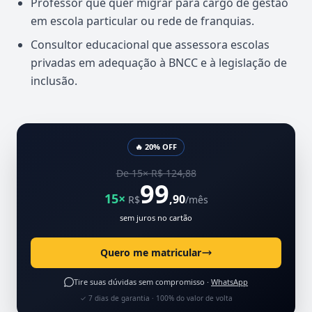
Professor que quer migrar para cargo de gestão
em escola particular ou rede de franquias.
Consultor educacional que assessora escolas
privadas em adequação à BNCC e à legislação de
inclusão.
🔥 20% OFF
De 15× R$ 124,88
99
15×
,90
R$
/mês
sem juros no cartão
Quero me matricular
Tire suas dúvidas sem compromisso ·
WhatsApp
✓ 7 dias de garantia · 100% do valor de volta