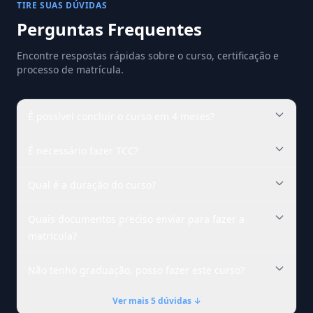
TIRE SUAS DÚVIDAS
Perguntas Frequentes
Encontre respostas rápidas sobre o curso, certificação e
processo de matrícula.
É possível concluir o curso em 4 meses?
É necessário fazer TCC?
Qual é a duração do curso?
Quais documentos preciso enviar para fazer a
matrícula?
Não tenho graduação, posso fazer este curso?
Ver mais 5 dúvidas ↓