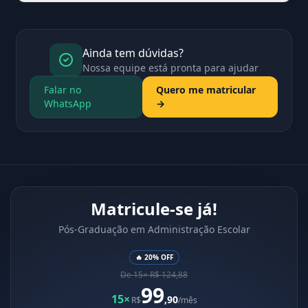
Ainda tem dúvidas?
Nossa equipe está pronta para ajudar
Falar no
Quero me matricular
WhatsApp
→
Matricule-se já!
Pós-Graduação em Administração Escolar
🔥 20% OFF
De 15× R$ 124,88
99
15×
,90
R$
/mês