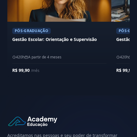
PÓS-GRADUAÇÃO
PÓS-GRA
Gestão Escolar: Orientação e Supervisão
Gestão Es
420h
A partir de 4 meses
420h
A 
R$ 99,90
R$ 99,90
/mês
/
Acreditamos nas pessoas e seu poder de transformar