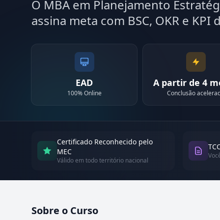
O MBA em Planejamento Estratégi
assina meta com BSC, OKR e KPI d
EAD
A partir de 4 
100% Online
Conclusão acelera
Certificado Reconhecido pelo
TCC
MEC
Voc
Válido em todo território nacional
Sobre o Curso
Atualizado em abril de 2026