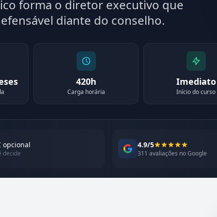
co forma o diretor executivo que
efensável diante do conselho.
meses
420h
Imediato
da
Carga horária
Início do curso
 opcional
4.9/5
ê decide
311 avaliações no Google