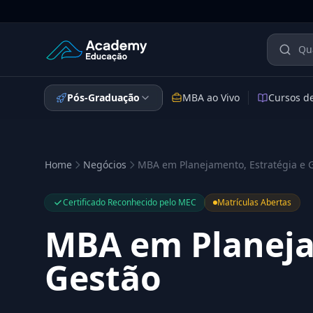
Academy Educação — Página Inicial
Pós-Graduação
MBA ao Vivo
Cursos d
Home
Negócios
MBA em Planejamento, Estratégia e 
Certificado Reconhecido pelo MEC
Matrículas Abertas
MBA em Planeja
Gestão