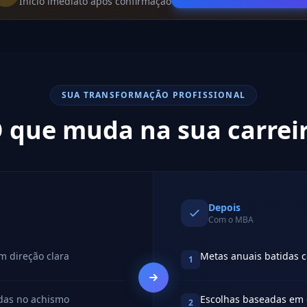
Início imediato após confirmação
SUA TRANSFORMAÇÃO PROFISSIONAL
 que muda na sua carrei
Depois
Com o MBA
m direção clara
Metas anuais batidas c
1
das no achismo
Escolhas baseadas em 
2