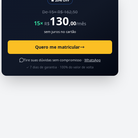
🔥 20% OFF
De 15× R$ 162,50
130
15×
,00
R$
/mês
sem juros no cartão
Quero me matricular
Tire suas dúvidas sem compromisso ·
WhatsApp
✓ 7 dias de garantia · 100% do valor de volta