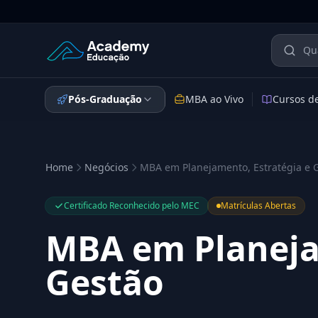
Academy Educação — Página Inicial
Pós-Graduação
MBA ao Vivo
Cursos d
Home
Negócios
MBA em Planejamento, Estratégia e 
Certificado Reconhecido pelo MEC
Matrículas Abertas
MBA em Planeja
Gestão