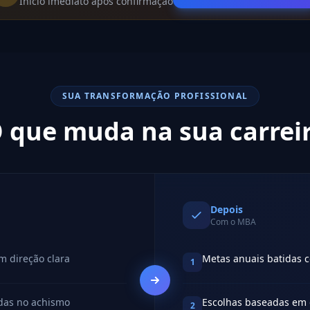
Início imediato após confirmação
SUA TRANSFORMAÇÃO PROFISSIONAL
 que muda na sua carrei
Depois
Com o MBA
m direção clara
Metas anuais batidas c
1
das no achismo
Escolhas baseadas em 
2