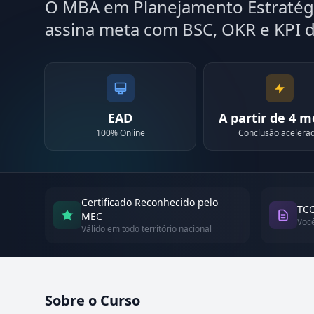
O MBA em Planejamento Estratégi
assina meta com BSC, OKR e KPI d
EAD
A partir de 4 
100% Online
Conclusão acelera
Certificado Reconhecido pelo
TCC
MEC
Voc
Válido em todo território nacional
Sobre o Curso
Atualizado em abril de 2026