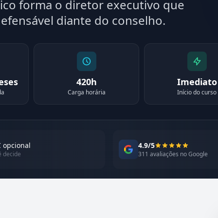
co forma o diretor executivo que
efensável diante do conselho.
meses
420h
Imediato
da
Carga horária
Início do curso
 opcional
4.9/5
ê decide
311 avaliações no Google