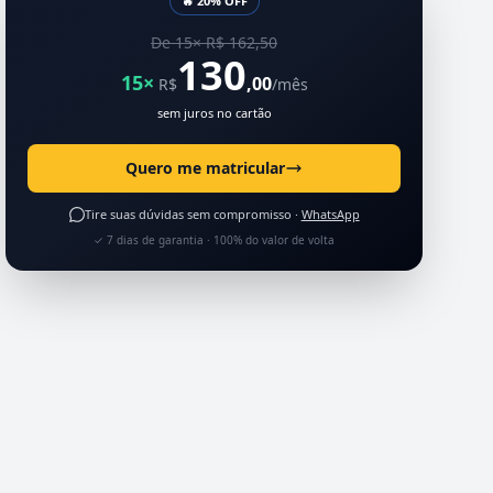
🔥 20% OFF
De 15× R$ 162,50
130
15×
,00
R$
/mês
sem juros no cartão
Quero me matricular
Tire suas dúvidas sem compromisso ·
WhatsApp
✓ 7 dias de garantia · 100% do valor de volta