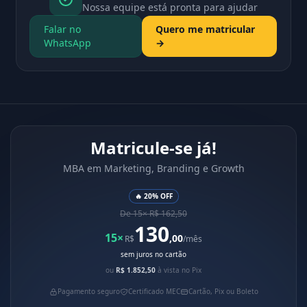
Nossa equipe está pronta para ajudar
Falar no
Quero me matricular
WhatsApp
→
Matricule-se já!
MBA em Marketing, Branding e Growth
🔥 20% OFF
De 15× R$ 162,50
130
15×
,00
R$
/mês
sem juros no cartão
ou
R$ 1.852,50
à vista no Pix
Pagamento seguro
Certificado MEC
Cartão, Pix ou Boleto