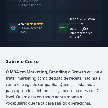
Válido em todo
território nacional
Desde 2020 com
4.9/5
apenas 5
311 avaliações no
reclamações.
Google
Compromisso real
com você
Sobre o Curso
Atualizado em abril de 2026
O MBA em Marketing, Branding e Growth
ensina a
tratar marketing como decisão de receita, não mais
como entrega de campanha. Quem já roda mídia
paga aprende a defender orçamento na mesa do C-
level. Quem está entrando agora monta o
vocabulário que falta para sair do operacional.