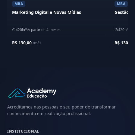
MBA
MBA
Marketing Digital e Novas Mídias
Gestão Es
420h
A partir de 4 meses
420h
A 
R$ 130,00
R$ 130,0
/mês
Acreditamos nas pessoas e seu poder de transformar
conhecimento em realização profissional.
INSTITUCIONAL