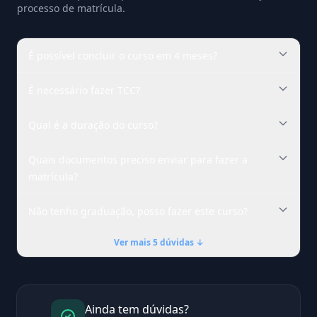
processo de matrícula.
É possível concluir o curso em 4 meses?
É necessário fazer TCC?
Qual é a duração do curso?
Quais documentos preciso enviar para fazer a
matrícula?
Não tenho graduação, posso fazer este curso?
Ver mais 5 dúvidas ↓
Ainda tem dúvidas?