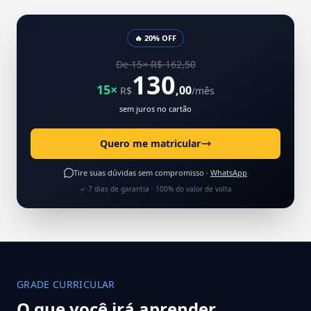
🔥 20% OFF
De 15× R$ 162,50
130
15×
,00
R$
/mês
sem juros no cartão
Quero me matricular
Tire suas dúvidas sem compromisso ·
WhatsApp
✓ 7 dias de garantia · 100% do valor de volta
GRADE CURRICULAR
O que você irá aprender