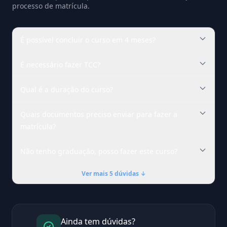
processo de matrícula.
É possível concluir o curso em 4 meses?
É necessário fazer TCC?
Qual é a duração do curso?
Quais documentos preciso enviar para fazer a
matrícula?
Não tenho graduação, posso fazer este curso?
Ver mais 5 dúvidas ↓
Ainda tem dúvidas?