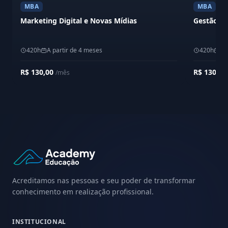
MBA
MBA
Marketing Digital e Novas Mídias
Gestão Es
420h
A partir de 4 meses
420h
A 
R$ 130,00
R$ 130,0
/mês
Acreditamos nas pessoas e seu poder de transformar
conhecimento em realização profissional.
INSTITUCIONAL