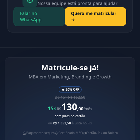
Nossa equipe está pronta para ajudar
Falar no
Quero me matricular
WhatsApp
→
Matricule-se já!
MBA em Marketing, Branding e Growth
🔥 20% OFF
De 15× R$ 162,50
130
15×
,00
R$
/mês
sem juros no cartão
ou
R$ 1.852,50
à vista no Pix
Pagamento seguro
Certificado MEC
Cartão, Pix ou Boleto