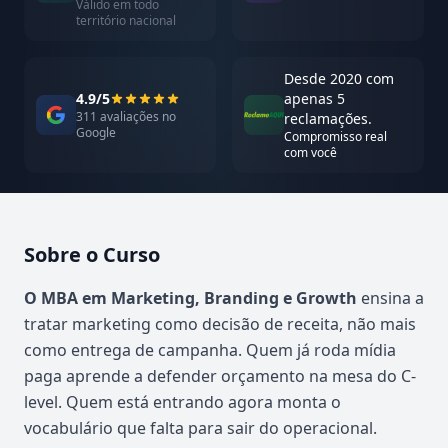
Válido em todo
território nacional
Desde 2020 com
4.9/5
apenas 5
311 avaliações no
reclamações.
Google
Compromisso real
com você
Sobre o Curso
Atualizado em abril de 2026
O MBA em Marketing, Branding e Growth
ensina a
tratar marketing como decisão de receita, não mais
como entrega de campanha. Quem já roda mídia
paga aprende a defender orçamento na mesa do C-
level. Quem está entrando agora monta o
vocabulário que falta para sair do operacional.