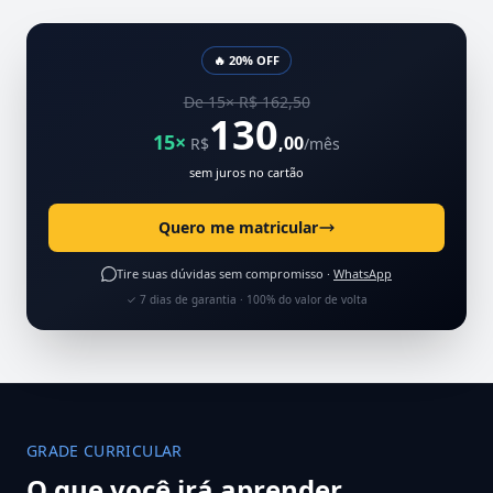
🔥 20% OFF
De 15× R$ 162,50
130
15×
,00
R$
/mês
sem juros no cartão
Quero me matricular
Tire suas dúvidas sem compromisso ·
WhatsApp
✓ 7 dias de garantia · 100% do valor de volta
GRADE CURRICULAR
O que você irá aprender