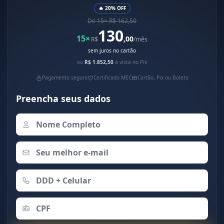
🔥 20% OFF
De 15× R$ 162,50
130
15×
,00
R$
/mês
sem juros no cartão
ou
R$ 1.852,50
à vista no Pix
Pagamento seguro
Certificado MEC
Cartão, Pix ou Boleto
Preencha seus dados