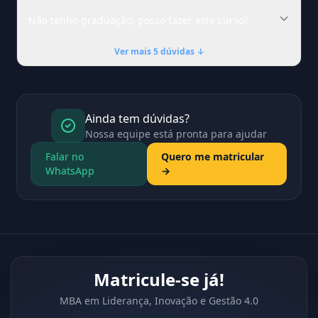
Não tenho graduação, posso fazer este curso?
Ver mais 5 dúvidas ↓
Ainda tem dúvidas?
Nossa equipe está pronta para ajudar
Falar no
Quero me matricular
WhatsApp
→
Matricule-se já!
MBA em Liderança, Inovação e Gestão 4.0