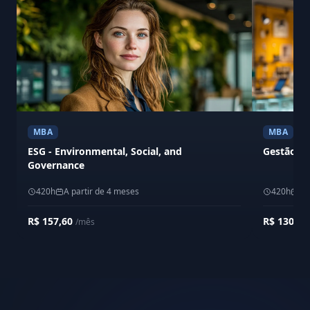
MBA
MBA
ESG - Environmental, Social, and
Gestão de
Governance
420h
A partir de 4 meses
420h
A 
R$ 157,60
R$ 130,0
/mês