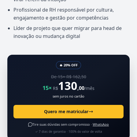
Profissional de RH responsável por cultura,
engajamento e gestão por competências
Líder de projeto que quer migrar para head de
inovação ou mudança digital
🔥 20% OFF
De 15× R$ 162,50
130
15×
,00
R$
/mês
sem juros no cartão
Quero me matricular
Tire suas dúvidas sem compromisso ·
WhatsApp
✓ 7 dias de garantia · 100% do valor de volta