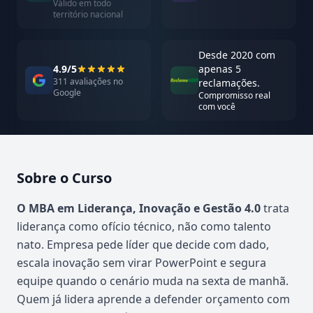
Válido em todo
território nacional
Desde 2020 com
4.9/5
apenas 5
311 avaliações no
reclamações.
Google
Compromisso real
com você
Sobre o Curso
Atualizado em abril de 2026
O MBA em Liderança, Inovação e Gestão 4.0
trata
liderança como ofício técnico, não como talento
nato. Empresa pede líder que decide com dado,
escala inovação sem virar PowerPoint e segura
equipe quando o cenário muda na sexta de manhã.
Quem já lidera aprende a defender orçamento com