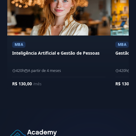
MBA
MBA
Inteligência Artificial e Gestão de Pessoas
Gestão de
420h
A partir de 4 meses
420h
A 
R$ 130,00
R$ 130,0
/mês