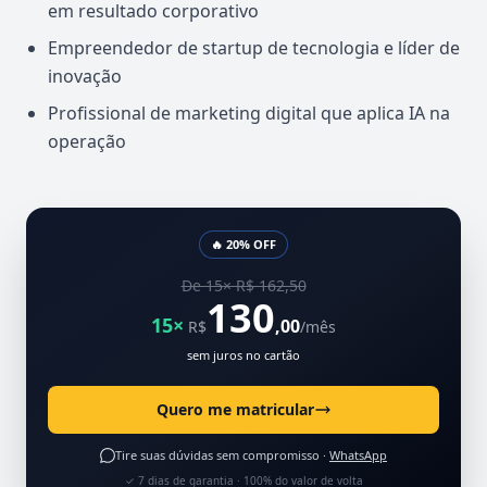
em resultado corporativo
Empreendedor de startup de tecnologia e líder de
inovação
Profissional de marketing digital que aplica IA na
operação
🔥 20% OFF
De 15× R$ 162,50
130
15×
,00
R$
/mês
sem juros no cartão
Quero me matricular
Tire suas dúvidas sem compromisso ·
WhatsApp
✓ 7 dias de garantia · 100% do valor de volta