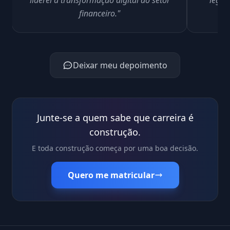
liderei a transformação digital do setor
legad
financeiro."
Deixar meu depoimento
Junte-se a quem sabe que carreira é
construção.
E toda construção começa por uma boa decisão.
Quero me matricular