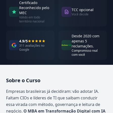
Certificado
Reconhecido pelo
TCC opcional
MEC
Você decide
Válido em todo
território nacional
Desde 2020 com
4.9/5
apenas 5
311 avaliações no
reclamações.
Google
Compromisso real
com você
Sobre o Curso
Atualizado em abril de 2026
Empresas brasileiras já decidiram: vão adotar IA.
Faltam CIOs e líderes de TI que saibam conduzir
essa virada com método, governança e leitura de
negócio.
O MBA em Transformação Digital com IA