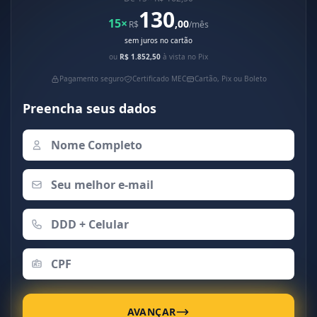
130
15×
,00
R$
/mês
sem juros no cartão
ou
R$ 1.852,50
à vista no Pix
Pagamento seguro
Certificado MEC
Cartão, Pix ou Boleto
Preencha seus dados
AVANÇAR