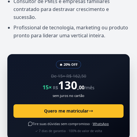
Consultor de PMEs e empresas familiares
contratado para destravar crescimento e
sucessão.
Profissional de tecnologia, marketing ou produto
pronto para liderar uma vertical inteira.
🔥 20% OFF
De 15× R$ 162,50
130
15×
,00
R$
/mês
sem juros no cartão
Quero me matricular
Tire suas dúvidas sem compromisso ·
WhatsApp
✓ 7 dias de garantia · 100% do valor de volta