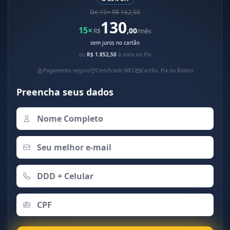
De 15× R$ 162,50
130
15×
,00
R$
/mês
sem juros no cartão
ou
R$ 1.852,50
à vista no Pix
Pagamento seguro
Certificado MEC
Cartão, Pix ou Boleto
Preencha seus dados