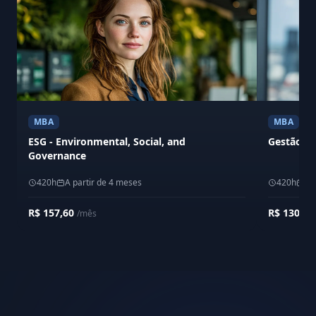
MBA
MBA
ESG - Environmental, Social, and
Gestão Em
Governance
420h
A partir de 4 meses
420h
A 
R$ 157,60
R$ 130,0
/mês