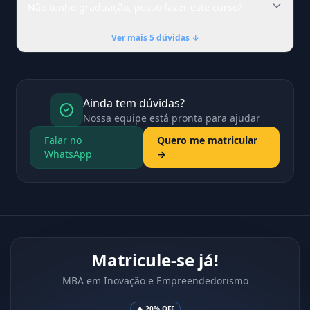
Não tenho graduação, posso fazer este curso?
Ver mais 5 dúvidas ↓
Ainda tem dúvidas?
Nossa equipe está pronta para ajudar
Falar no
Quero me matricular
WhatsApp
→
Matricule-se já!
MBA em Inovação e Empreendedorismo
🔥 20% OFF