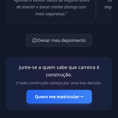
"Aprendi a validar ideias de negócio antes
"Depoi
de investir e lancei minha startup com
negóci
mais segurança."
Deixar meu depoimento
Junte-se a quem sabe que carreira é
construção.
E toda construção começa por uma boa decisão.
Quero me matricular