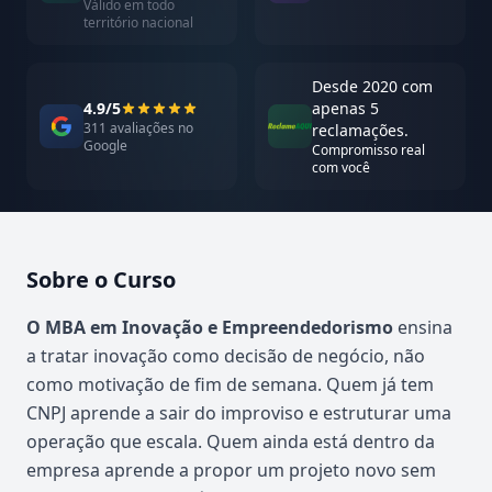
Válido em todo
território nacional
Desde 2020 com
4.9/5
apenas 5
311 avaliações no
reclamações.
Google
Compromisso real
com você
Sobre o Curso
Atualizado em abril de 2026
O MBA em Inovação e Empreendedorismo
ensina
a tratar inovação como decisão de negócio, não
como motivação de fim de semana. Quem já tem
CNPJ aprende a sair do improviso e estruturar uma
operação que escala. Quem ainda está dentro da
empresa aprende a propor um projeto novo sem