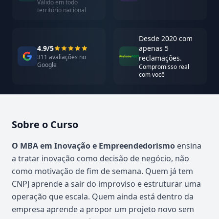
Válido em todo
território nacional
Desde 2020 com
4.9/5
apenas 5
311 avaliações no
reclamações.
Google
Compromisso real
com você
Sobre o Curso
Atualizado em abril de 2026
O MBA em Inovação e Empreendedorismo
ensina
a tratar inovação como decisão de negócio, não
como motivação de fim de semana. Quem já tem
CNPJ aprende a sair do improviso e estruturar uma
operação que escala. Quem ainda está dentro da
empresa aprende a propor um projeto novo sem