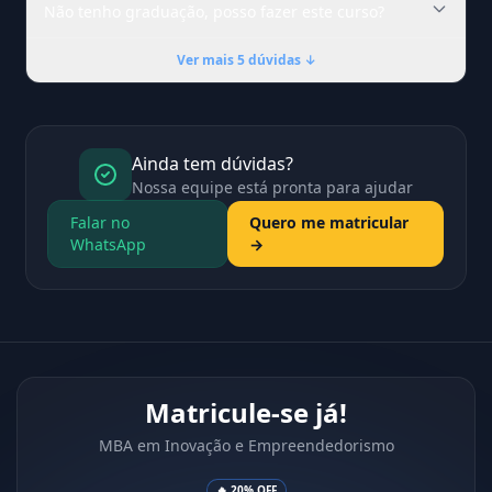
Não tenho graduação, posso fazer este curso?
Ver mais 5 dúvidas ↓
Ainda tem dúvidas?
Nossa equipe está pronta para ajudar
Falar no
Quero me matricular
WhatsApp
→
Matricule-se já!
MBA em Inovação e Empreendedorismo
🔥 20% OFF