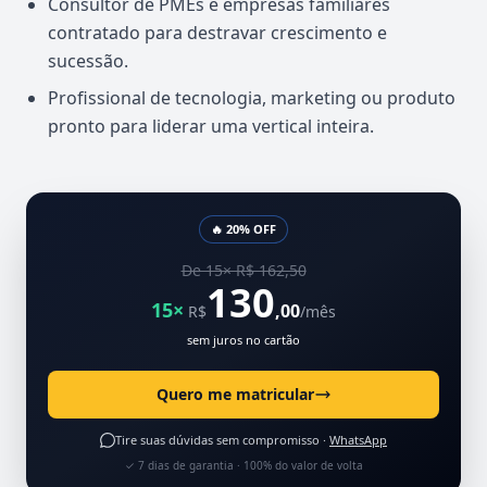
Consultor de PMEs e empresas familiares
contratado para destravar crescimento e
sucessão.
Profissional de tecnologia, marketing ou produto
pronto para liderar uma vertical inteira.
🔥 20% OFF
De 15× R$ 162,50
130
15×
,00
R$
/mês
sem juros no cartão
Quero me matricular
Tire suas dúvidas sem compromisso ·
WhatsApp
✓ 7 dias de garantia · 100% do valor de volta