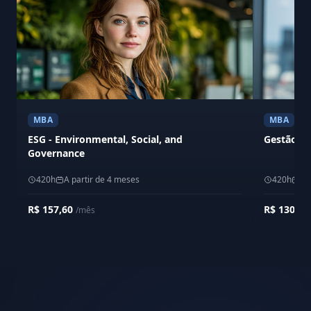
MBA
MBA
ESG - Environmental, Social, and
Gestão Em
Governance
420h
A partir de 4 meses
420h
A 
R$ 157,60
R$ 130,0
/mês