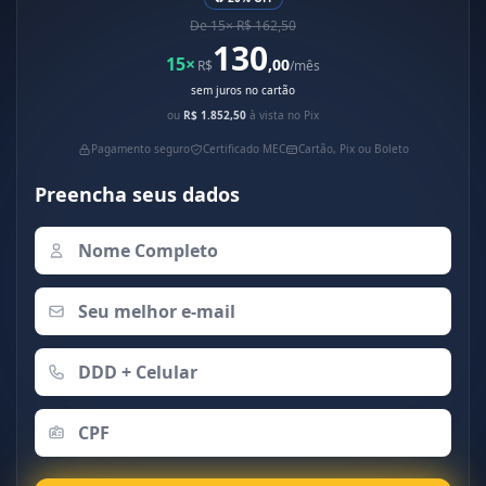
De 15× R$ 162,50
130
15×
,00
R$
/mês
sem juros no cartão
ou
R$ 1.852,50
à vista no Pix
Pagamento seguro
Certificado MEC
Cartão, Pix ou Boleto
Preencha seus dados