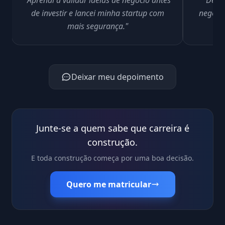
"Aprendi a validar ideias de negócio antes
"Depoi
de investir e lancei minha startup com
negóci
mais segurança."
Deixar meu depoimento
Junte-se a quem sabe que carreira é
construção.
E toda construção começa por uma boa decisão.
Quero me matricular