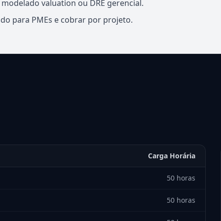
 modelado valuation ou DRE gerencial.
ado para PMEs e cobrar por projeto.
Carga Horária
50 horas
50 horas