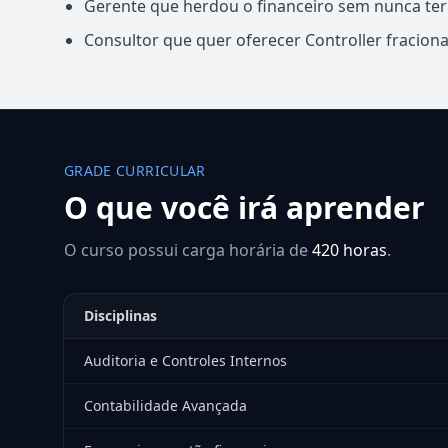
Gerente que herdou o financeiro sem nunca ter
Consultor que quer oferecer Controller fracion
GRADE CURRICULAR
O que você irá aprender
O curso possui carga horária de
420 horas
.
Disciplinas
Auditoria e Controles Internos
Contabilidade Avançada