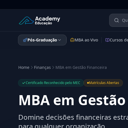
Academy Educação — Página Inicial
Pós-Graduação
MBA ao Vivo
Cursos d
Home
Finanças
MBA em Gestão Financeira
Certificado Reconhecido pelo MEC
Matrículas Abertas
MBA em Gestão 
Domine decisões financeiras estra
para qualquer organização.