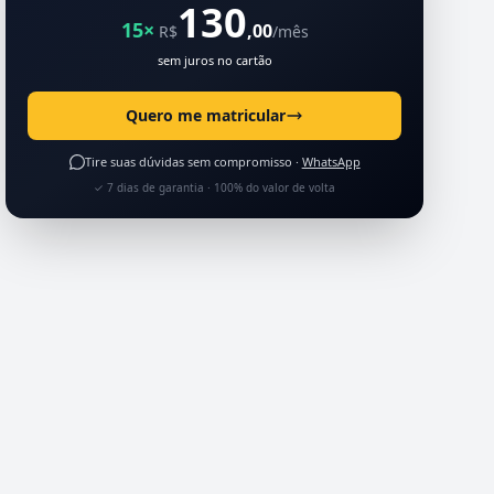
130
15×
,00
R$
/mês
sem juros no cartão
Quero me matricular
Tire suas dúvidas sem compromisso ·
WhatsApp
✓ 7 dias de garantia · 100% do valor de volta