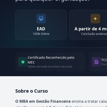
EAD
A partir de 4 
100% Online
Conclusão acelera
Certificado Reconhecido pelo
TCC
MEC
Voc
Válido em todo território nacional
Sobre o Curso
Atualizado em abril de 2026
O MBA em Gestão Financeira
ensina a tratar caix