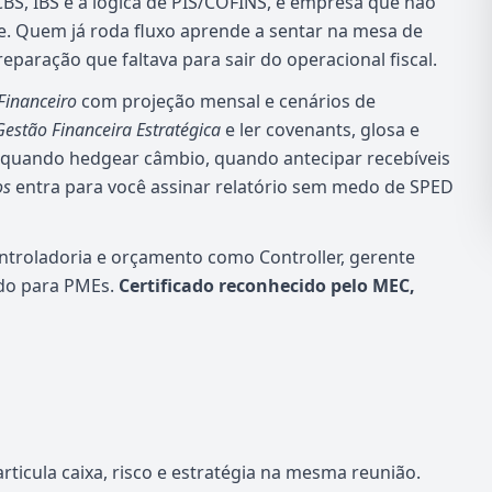
CBS, IBS e a lógica de PIS/COFINS, e empresa que não
e. Quem já roda fluxo aprende a sentar na mesa de
aração que faltava para sair do operacional fiscal.
Financeiro
com projeção mensal e cenários de
Gestão Financeira Estratégica
e ler covenants, glosa e
a quando hedgear câmbio, quando antecipar recebíveis
os
entra para você assinar relatório sem medo de SPED
ontroladoria e orçamento como Controller, gerente
ado para PMEs.
Certificado reconhecido pelo MEC,
icula caixa, risco e estratégia na mesma reunião.