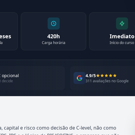
meses
420h
Imediato
da
Carga horária
Início do curso
 opcional
4.9/5
ê decide
311 avaliações no Google
a, capital e risco como decisão de C-level, não como