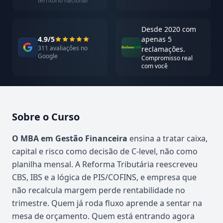
território nacional
Desde 2020 com
4.9/5
apenas 5
311 avaliações no
reclamações.
Google
Compromisso real
com você
Sobre o Curso
Atualizado em abril de 2026
O MBA em Gestão Financeira
ensina a tratar caixa,
capital e risco como decisão de C-level, não como
planilha mensal. A Reforma Tributária reescreveu
CBS, IBS e a lógica de PIS/COFINS, e empresa que
não recalcula margem perde rentabilidade no
trimestre. Quem já roda fluxo aprende a sentar na
mesa de orçamento. Quem está entrando agora