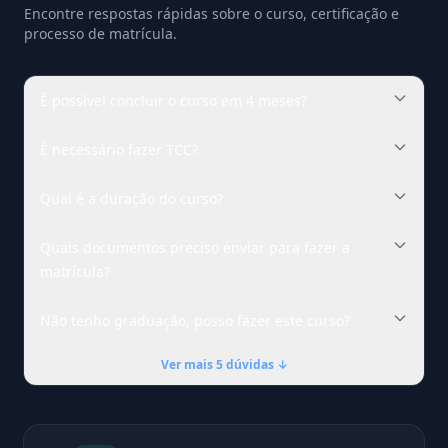
Encontre respostas rápidas sobre o curso, certificação e
processo de matrícula.
É possível concluir o curso em 4 meses?
É necessário fazer TCC?
Qual é a duração do curso?
Quais documentos preciso enviar para fazer a
matrícula?
Não tenho graduação, posso fazer este curso?
Ver mais 5 dúvidas ↓