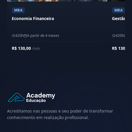
MBA
MBA
Economia Financeira
Gestão Fi
420h
A partir de 4 meses
420h
A 
R$ 130,00
R$ 130,0
/mês
Acreditamos nas pessoas e seu poder de transformar
conhecimento em realização profissional.