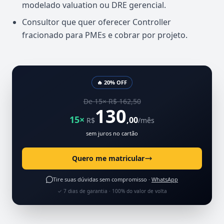
modelado valuation ou DRE gerencial.
Consultor que quer oferecer Controller
fracionado para PMEs e cobrar por projeto.
🔥 20% OFF
De 15× R$ 162,50
130
15×
,00
R$
/mês
sem juros no cartão
Quero me matricular
Tire suas dúvidas sem compromisso ·
WhatsApp
✓ 7 dias de garantia · 100% do valor de volta