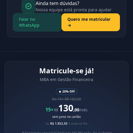
Ainda tem dúvidas?
Nossa equipe está pronta para ajudar
Falar no
Quero me matricular
WhatsApp
→
Matricule-se já!
MBA em Gestão Financeira
🔥 20% OFF
De 15× R$ 162,50
130
15×
,00
R$
/mês
sem juros no cartão
ou
R$ 1.852,50
à vista no Pix
Pagamento seguro
Certificado MEC
Cartão, Pix ou Boleto