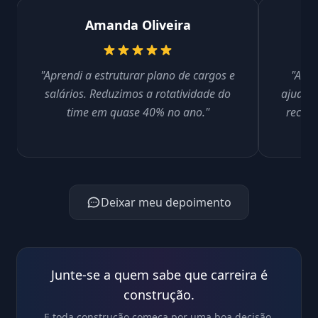
Amanda Oliveira
"Aprendi a estruturar plano de cargos e
"As a
salários. Reduzimos a rotatividade do
ajudara
time em quase 40% no ano."
recrut
Deixar meu depoimento
Junte-se a quem sabe que carreira é
construção.
E toda construção começa por uma boa decisão.