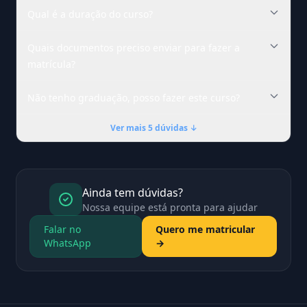
Qual é a duração do curso?
Quais documentos preciso enviar para fazer a
matrícula?
Não tenho graduação, posso fazer este curso?
Ver mais 5 dúvidas ↓
Ainda tem dúvidas?
Nossa equipe está pronta para ajudar
Falar no
Quero me matricular
WhatsApp
→