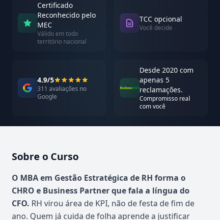
Certificado
Reconhecido pelo
TCC opcional
MEC
Você decide
Válido em todo
território nacional
Desde 2020 com
4.9/5
apenas 5
311 avaliações no
reclamações.
Google
Compromisso real
com você
Sobre o Curso
Atualizado em abril de 2026
O MBA em Gestão Estratégica de RH forma o
CHRO e Business Partner que fala a língua do
CFO.
RH virou área de KPI, não de festa de fim de
ano. Quem já cuida de folha aprende a justificar