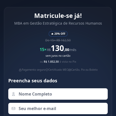
Matricule-se já!
MBA em Gestão Estratégica de Recursos Humanos
🔥 20% OFF
De 15× R$ 162,50
130
15×
,00
R$
/mês
sem juros no cartão
ou
R$ 1.852,50
à vista no Pix
Pagamento seguro
Certificado MEC
Cartão, Pix ou Boleto
Preencha seus dados