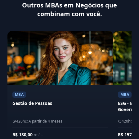
Outros MBAs em Negócios que
combinam com você.
MBA
MBA
Gestão de Pessoas
ESG - Env
Governan
420h
A partir de 4 meses
420h
A 
R$ 130,00
R$ 157,6
/mês