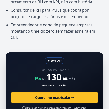
orçamento de RH com KPI, não com história.
Consultor de RH para PMEs que cobra por
projeto de cargos, salários e desempenho.
Empreendedor e dono de pequena empresa
montando time do zero sem fazer asneira em
CLT.
🔥 20% OFF
De 15× R$ 162,50
130
15×
,00
R$
/mês
sem juros no cartão
Quero me matricular
Tire suas dúvidas sem compromisso ·
WhatsApp