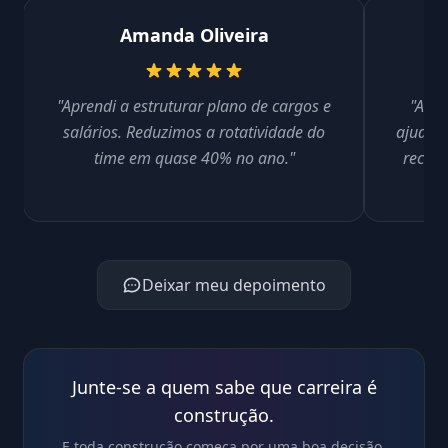
Amanda Oliveira
"Aprendi a estruturar plano de cargos e
"As a
salários. Reduzimos a rotatividade do
ajudara
time em quase 40% no ano."
recrut
Deixar meu depoimento
Junte-se a quem sabe que carreira é
construção.
E toda construção começa por uma boa decisão.