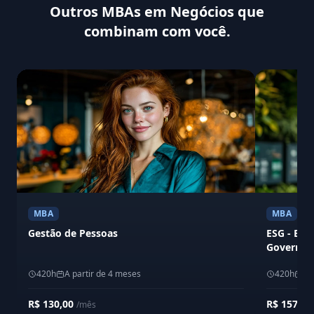
Outros MBAs em Negócios que
combinam com você.
MBA
MBA
Gestão de Pessoas
ESG - Env
Governan
420h
A partir de 4 meses
420h
A 
R$ 130,00
R$ 157,6
/mês