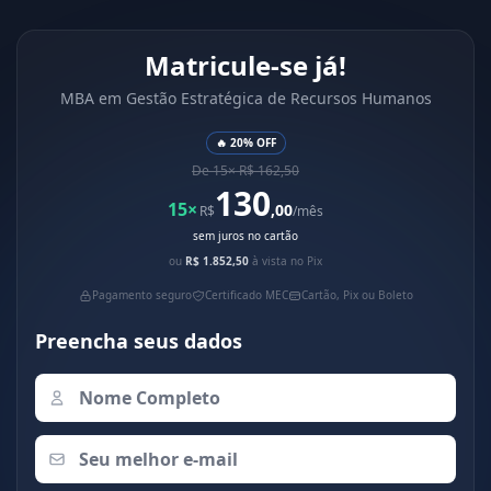
Matricule-se já!
MBA em Gestão Estratégica de Recursos Humanos
🔥 20% OFF
De 15× R$ 162,50
130
15×
,00
R$
/mês
sem juros no cartão
ou
R$ 1.852,50
à vista no Pix
Pagamento seguro
Certificado MEC
Cartão, Pix ou Boleto
Preencha seus dados