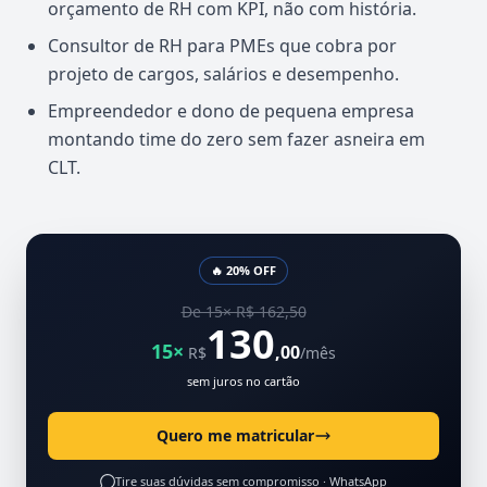
orçamento de RH com KPI, não com história.
Consultor de RH para PMEs que cobra por
projeto de cargos, salários e desempenho.
Empreendedor e dono de pequena empresa
montando time do zero sem fazer asneira em
CLT.
🔥 20% OFF
De 15× R$ 162,50
130
15×
,00
R$
/mês
sem juros no cartão
Quero me matricular
Tire suas dúvidas sem compromisso ·
WhatsApp