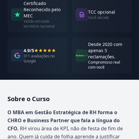
Certificado
Reconhecido pelo
TCC opcional
MEC
Você decide
Válido em todo
território nacional
Desde 2020 com
4.9/5
apenas 5
311 avaliações no
reclamações.
Google
Compromisso real
com você
Sobre o Curso
Atualizado em abril de 2026
O MBA em Gestão Estratégica de RH forma o
CHRO e Business Partner que fala a língua do
CFO.
RH virou área de KPI, não de festa de fim de
ano. Quem já cuida de folha aprende a justificar