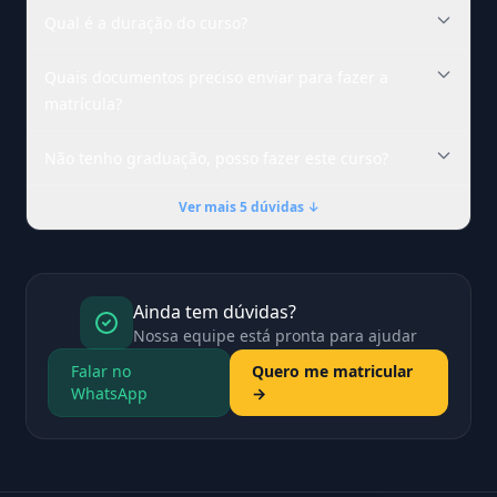
Qual é a duração do curso?
Quais documentos preciso enviar para fazer a
matrícula?
Não tenho graduação, posso fazer este curso?
Ver mais 5 dúvidas ↓
Ainda tem dúvidas?
Nossa equipe está pronta para ajudar
Falar no
Quero me matricular
WhatsApp
→