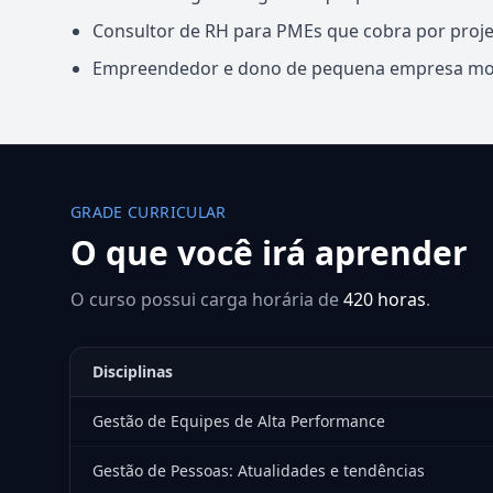
Consultor de RH para PMEs que cobra por proje
Empreendedor e dono de pequena empresa mont
GRADE CURRICULAR
O que você irá aprender
O curso possui carga horária de
420 horas
.
Disciplinas
Gestão de Equipes de Alta Performance
Gestão de Pessoas: Atualidades e tendências