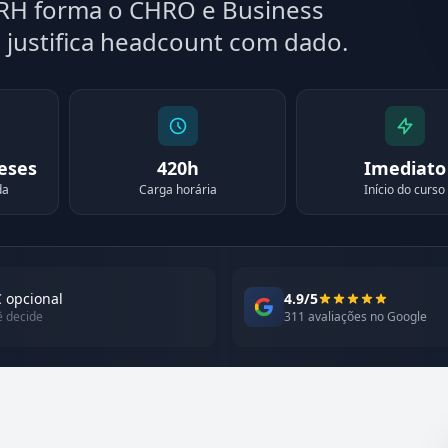
 RH forma o CHRO e Business
e justifica headcount com dado.
meses
420h
Imediato
da
Carga horária
Início do curso
 opcional
4.9/5
ê decide
311 avaliações no Google