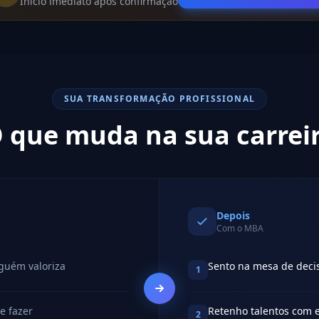
Início imediato após confirmação
SUA TRANSFORMAÇÃO PROFISSIONAL
 que muda na sua carrei
Depois
Com o MBA
guém valoriza
Sento na mesa de decis
1
e fazer
Retenho talentos com 
2