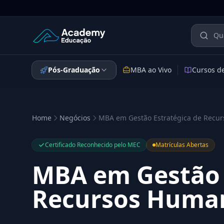
Academy Educação — Página Inicial
Pós-Graduação
MBA ao Vivo
Cursos d
Home
Negócios
MBA em Gestão Estratégica de Recu
Certificado Reconhecido pelo MEC
Matrículas Abertas
MBA em Gestão 
Recursos Huma