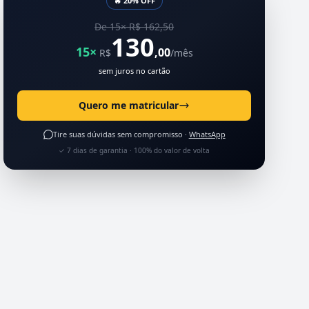
🔥 20% OFF
De 15× R$ 162,50
130
15×
,00
R$
/mês
sem juros no cartão
Quero me matricular
Tire suas dúvidas sem compromisso ·
WhatsApp
✓ 7 dias de garantia · 100% do valor de volta