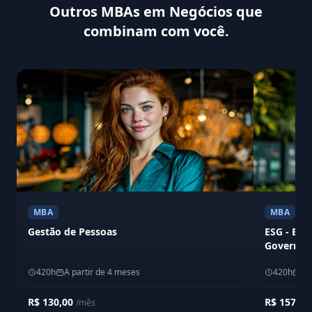
Outros MBAs em Negócios que
combinam com você.
MBA
MBA
Gestão de Pessoas
ESG - Env
Governan
420h
A partir de 4 meses
420h
A 
R$ 130,00
R$ 157,6
/mês