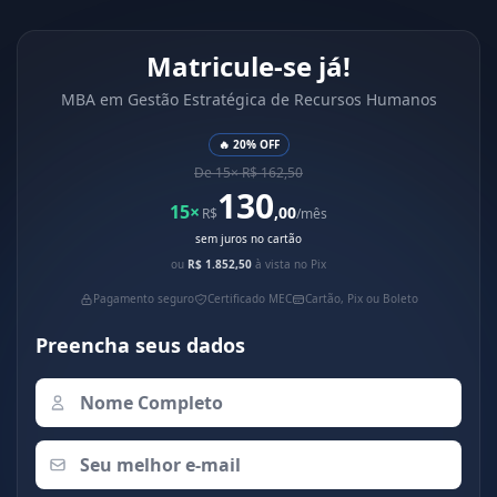
Matricule-se já!
MBA em Gestão Estratégica de Recursos Humanos
🔥 20% OFF
De 15× R$ 162,50
130
15×
,00
R$
/mês
sem juros no cartão
ou
R$ 1.852,50
à vista no Pix
Pagamento seguro
Certificado MEC
Cartão, Pix ou Boleto
Preencha seus dados