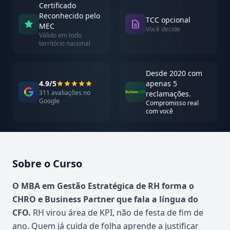
Certificado
Reconhecido pelo
TCC opcional
MEC
Você decide
Válido em todo
território nacional
Desde 2020 com
4.9/5
apenas 5
311 avaliações no
reclamações.
Google
Compromisso real
com você
Sobre o Curso
Atualizado em abril de 2026
O MBA em Gestão Estratégica de RH forma o
CHRO e Business Partner que fala a língua do
CFO.
RH virou área de KPI, não de festa de fim de
ano. Quem já cuida de folha aprende a justificar