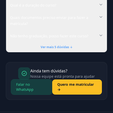
Qual é a duração do curso?
Quais documentos preciso enviar para fazer a
matrícula?
Não tenho graduação, posso fazer este curso?
Ver mais 5 dúvidas ↓
Ainda tem dúvidas?
Nossa equipe está pronta para ajudar
Falar no
Quero me matricular
WhatsApp
→