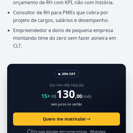
orçamento de RH com KPI, não com história.
Consultor de RH para PMEs que cobra por
projeto de cargos, salários e desempenho.
Empreendedor e dono de pequena empresa
montando time do zero sem fazer asneira em
CLT.
🔥 20% OFF
De 15× R$ 162,50
130
15×
,00
R$
/mês
sem juros no cartão
Quero me matricular
Tire suas dúvidas sem compromisso ·
WhatsApp