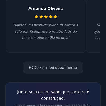
Amanda Oliveira
"Aprendi a estruturar plano de cargos e
"As a
salários. Reduzimos a rotatividade do
ajudara
time em quase 40% no ano."
recrut
Deixar meu depoimento
Junte-se a quem sabe que carreira é
construção.
E toda construção começa por uma boa decisão.