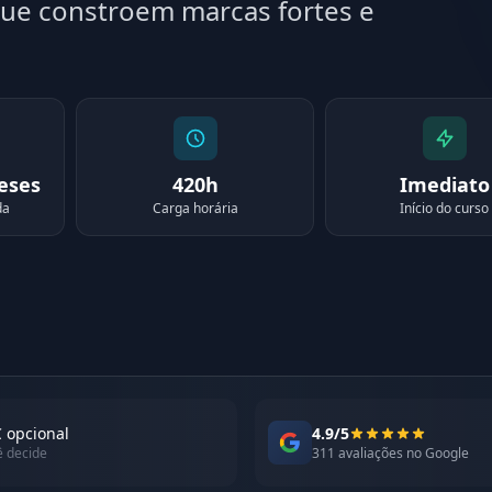
que constroem marcas fortes e
meses
420h
Imediato
da
Carga horária
Início do curso
 opcional
4.9/5
ê decide
311 avaliações no Google