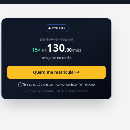
🔥 20% OFF
De 15× R$ 162,50
130
15×
,00
R$
/mês
sem juros no cartão
Quero me matricular
Tire suas dúvidas sem compromisso ·
WhatsApp
✓ 7 dias de garantia · 100% do valor de volta