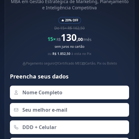
MBA em Gestão Estratégica de Marketing, Planejamento
e Inteligência Competitiva
🔥 20% OFF
De 15× R$ 162,50
130
15×
,00
R$
/mês
sem juros no cartão
ou
R$ 1.852,50
à vista no Pix
Pagamento seguro
Certificado MEC
Cartão, Pix ou Boleto
Preencha seus dados