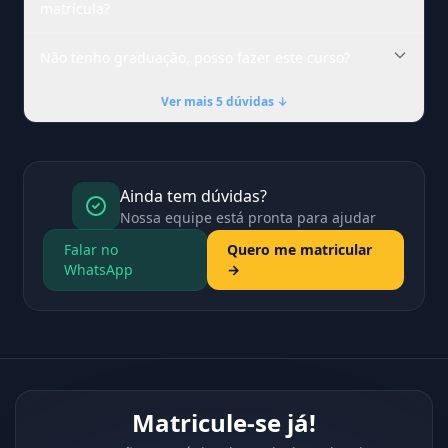
matrícula?
Não tenho graduação, posso fazer este curso?
Ver mais 5 dúvidas ↓
Ainda tem dúvidas?
Nossa equipe está pronta para ajudar
Falar no
Quero me matricular
WhatsApp
→
Matricule-se já!