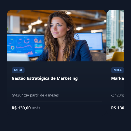
MBA
MBA
Gestão Estratégica de Marketing
Marketing
420h
A partir de 4 meses
420h
A 
R$ 130,00
R$ 130,0
/mês