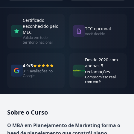
Certificado
Reconhecido pelo
TCC opcional
MEC
Você decide
Válido em todo
território nacional
Desde 2020 com
4.9/5
apenas 5
311 avaliações no
reclamações.
Google
Compromisso real
com você
Sobre o Curso
Atualizado em abril de 2026
O MBA em Planejamento de Marketing forma o
head de planejamento que constrói plano