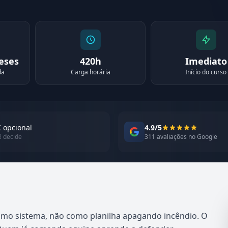
meses
420h
Imediato
da
Carga horária
Início do curso
 opcional
4.9/5
ê decide
311 avaliações no Google
omo sistema, não como planilha apagando incêndio. O