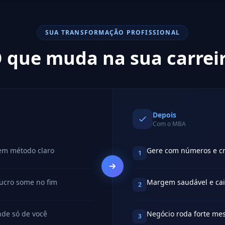
SUA TRANSFORMAÇÃO PROFISSIONAL
 que muda na sua carrei
Depois
Com o MBA
sem método claro
Gere com números e cr
1
ucro some no fim
Margem saudável e cai
2
de só de você
Negócio roda forte m
3