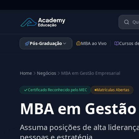
Academy Educação — Página Inicial
Pós-Graduação
MBA ao Vivo
Cursos d
Home
Negócios
MBA em Gestão Empresarial
Certificado Reconhecido pelo MEC
Matrículas Abertas
MBA em Gestão 
Assuma posições de alta liderança
pessoas e estratégia.