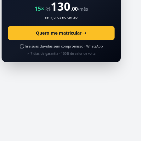
130
15×
,00
R$
/mês
sem juros no cartão
Quero me matricular
Tire suas dúvidas sem compromisso ·
WhatsApp
✓ 7 dias de garantia · 100% do valor de volta