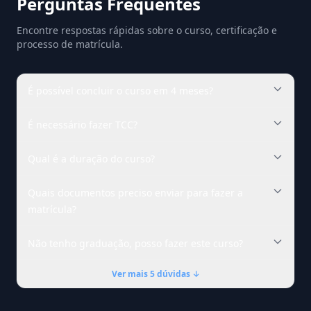
Perguntas Frequentes
Encontre respostas rápidas sobre o curso, certificação e
processo de matrícula.
É possível concluir o curso em 4 meses?
É necessário fazer TCC?
Qual é a duração do curso?
Quais documentos preciso enviar para fazer a
matrícula?
Não tenho graduação, posso fazer este curso?
Ver mais 5 dúvidas ↓