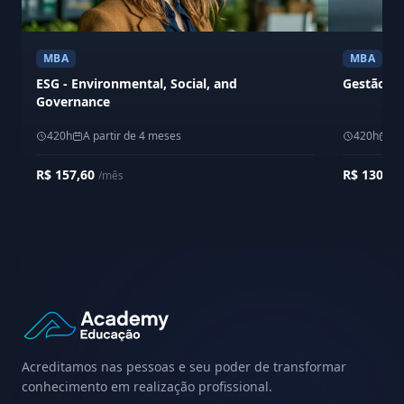
MBA
MBA
ESG - Environmental, Social, and
Gestão da
Governance
420h
A partir de 4 meses
420h
A 
R$ 157,60
R$ 130,0
/mês
Acreditamos nas pessoas e seu poder de transformar
conhecimento em realização profissional.