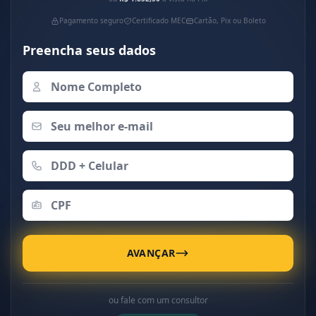
Pagamento seguro
Certificado MEC
Cartão, Pix ou Boleto
Preencha seus dados
AVANÇAR
ou fale com um consultor