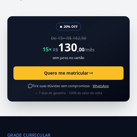
🔥 20% OFF
De 15× R$ 162,50
130
15×
,00
R$
/mês
sem juros no cartão
Quero me matricular
Tire suas dúvidas sem compromisso ·
WhatsApp
✓ 7 dias de garantia · 100% do valor de volta
GRADE CURRICULAR