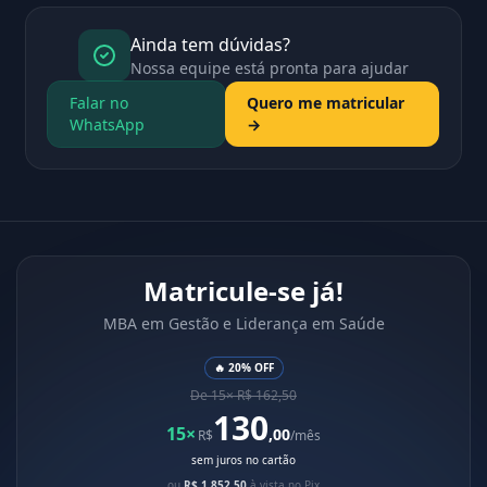
Ainda tem dúvidas?
Nossa equipe está pronta para ajudar
Falar no
Quero me matricular
WhatsApp
→
Matricule-se já!
MBA em Gestão e Liderança em Saúde
🔥 20% OFF
De 15× R$ 162,50
130
15×
,00
R$
/mês
sem juros no cartão
ou
R$ 1.852,50
à vista no Pix