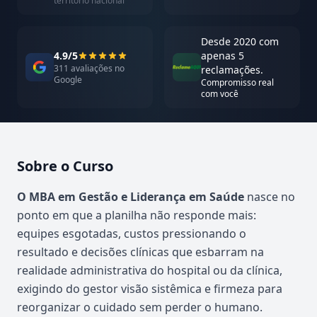
território nacional
Desde 2020 com
4.9/5
apenas 5
311 avaliações no
reclamações.
Google
Compromisso real
com você
Sobre o Curso
Atualizado em abril de 2026
O MBA em Gestão e Liderança em Saúde
nasce no
ponto em que a planilha não responde mais:
equipes esgotadas, custos pressionando o
resultado e decisões clínicas que esbarram na
realidade administrativa do hospital ou da clínica,
exigindo do gestor visão sistêmica e firmeza para
reorganizar o cuidado sem perder o humano.