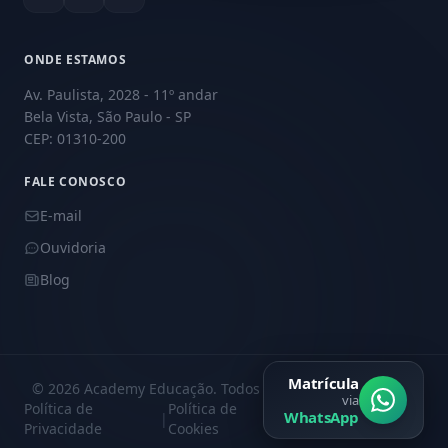
ONDE ESTAMOS
Av. Paulista, 2028 - 11º andar
Bela Vista, São Paulo - SP
CEP: 01310-200
FALE CONOSCO
E-mail
Ouvidoria
Blog
Matrícula
© 2026 Academy Educação. Todos os direitos reservados.
via
Política de
Política de
Central de
WhatsApp
|
|
Privacidade
Cookies
Privacidade