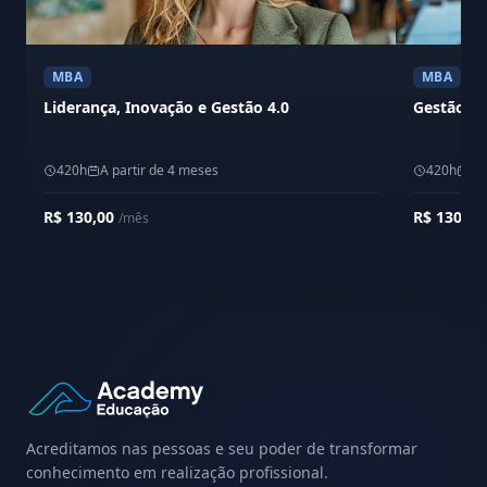
MBA
MBA
Liderança, Inovação e Gestão 4.0
Gestão de
420h
A partir de 4 meses
420h
A 
R$ 130,00
R$ 130,0
/mês
Acreditamos nas pessoas e seu poder de transformar
conhecimento em realização profissional.