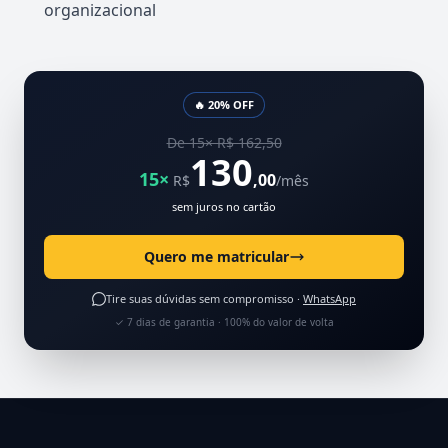
organizacional
🔥 20% OFF
De 15× R$ 162,50
130
15×
,00
R$
/mês
sem juros no cartão
Quero me matricular
Tire suas dúvidas sem compromisso ·
WhatsApp
✓ 7 dias de garantia · 100% do valor de volta