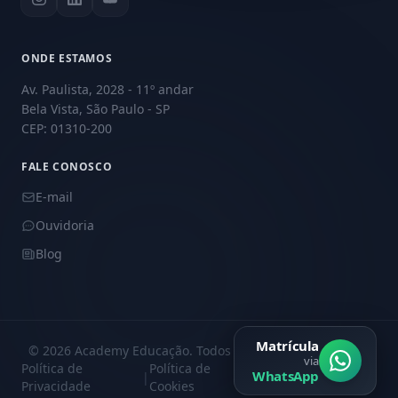
ONDE ESTAMOS
Av. Paulista, 2028 - 11º andar
Bela Vista, São Paulo - SP
CEP: 01310-200
FALE CONOSCO
E-mail
Ouvidoria
Blog
Matrícula
© 2026 Academy Educação. Todos os direitos reservados.
via
Política de
Política de
Central de
WhatsApp
|
|
Privacidade
Cookies
Privacidade