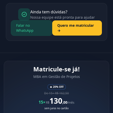
Ainda tem dúvidas?
Nossa equipe está pronta para ajudar
Falar no
Quero me matricular
WhatsApp
→
Matricule-se já!
MBA em Gestão de Projetos
🔥 20% OFF
De 15× R$ 162,50
130
15×
,00
R$
/mês
sem juros no cartão