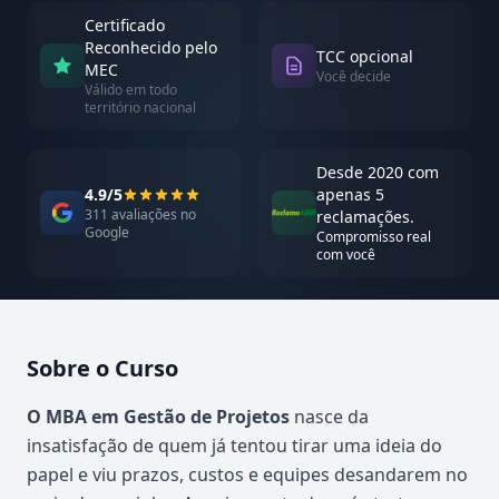
Certificado
Reconhecido pelo
TCC opcional
MEC
Você decide
Válido em todo
território nacional
Desde 2020 com
4.9/5
apenas 5
311 avaliações no
reclamações.
Google
Compromisso real
com você
Sobre o Curso
Atualizado em abril de 2026
O MBA em Gestão de Projetos
nasce da
insatisfação de quem já tentou tirar uma ideia do
papel e viu prazos, custos e equipes desandarem no