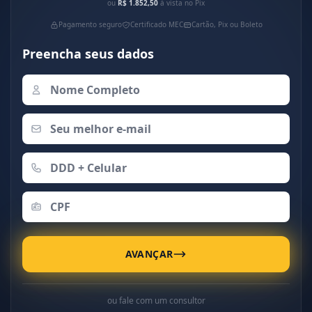
ou
R$ 1.852,50
à vista no Pix
Pagamento seguro
Certificado MEC
Cartão, Pix ou Boleto
Preencha seus dados
AVANÇAR
ou fale com um consultor