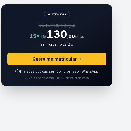
🔥 20% OFF
De 15× R$ 162,50
130
15×
,00
R$
/mês
sem juros no cartão
Quero me matricular
Tire suas dúvidas sem compromisso ·
WhatsApp
✓ 7 dias de garantia · 100% do valor de volta