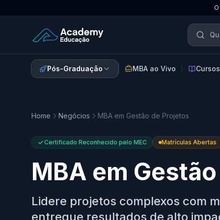
O
Academy Educação — Página Inicial
Pós-Graduação
MBA ao Vivo
Cursos
Home
Negócios
MBA em Gestão de Projetos
Certificado Reconhecido pelo MEC
Matrículas Abertas
MBA em Gestão 
Lidere projetos complexos com m
entregue resultados de alto impa