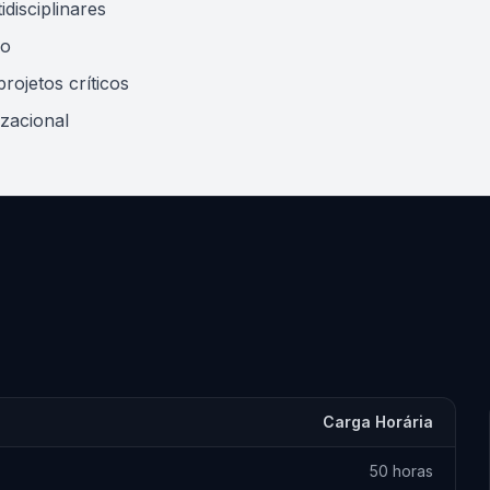
disciplinares
io
rojetos críticos
zacional
Carga Horária
50 horas