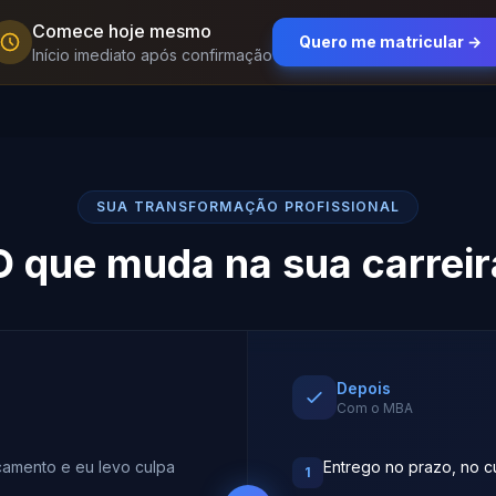
Comece hoje mesmo
Quero me matricular →
Início imediato após confirmação
SUA TRANSFORMAÇÃO PROFISSIONAL
O que muda na sua carreir
Depois
Com o MBA
rçamento e eu levo culpa
Entrego no prazo, no cu
1