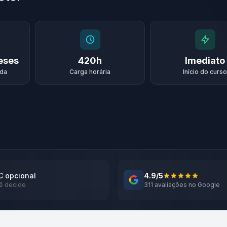
meses
420h
Imediato
ada
Carga horária
Início do curso
 opcional
4.9/5
ê decide
311 avaliações no Google