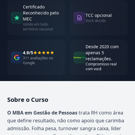
Certificado
Reconhecido pelo
TCC opcional
MEC
Você decide
Válido em todo
território nacional
Desde 2020 com
4.9/5
apenas 5
311 avaliações no
reclamações.
Google
Compromisso real
com você
Sobre o Curso
Atualizado em abril de 2026
O MBA em Gestão de Pessoas
trata RH como área
que define resultado, não como apoio que carimba
admissão. Folha pesa, turnover sangra caixa, líder