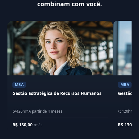
combinam com você.
MBA
MBA
Gestão Estratégica de Recursos Humanos
Gestão Em
420h
A partir de 4 meses
420h
A 
R$ 130,00
R$ 130,0
/mês