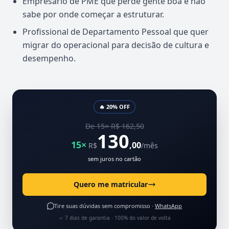
Empresário de PME que perde gente boa e não
sabe por onde começar a estruturar.
Profissional de Departamento Pessoal que quer
migrar do operacional para decisão de cultura e
desempenho.
🔥 20% OFF
De 15× R$ 162,50
130
15×
,00
R$
/mês
sem juros no cartão
Quero me matricular
Tire suas dúvidas sem compromisso ·
WhatsApp
✓ 7 dias de garantia · 100% do valor de volta