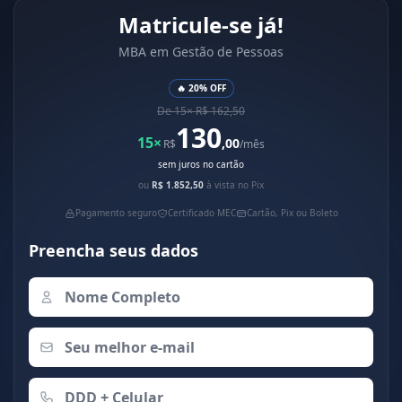
Matricule-se já!
MBA em Gestão de Pessoas
🔥 20% OFF
De 15× R$ 162,50
130
15×
,00
R$
/mês
sem juros no cartão
ou
R$ 1.852,50
à vista no Pix
Pagamento seguro
Certificado MEC
Cartão, Pix ou Boleto
Preencha seus dados