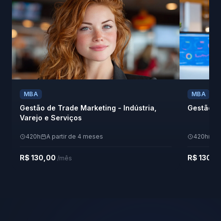
MBA
MBA
Gestão de Trade Marketing - Indústria,
Gestão Es
Varejo e Serviços
420h
A partir de 4 meses
420h
A 
R$ 130,00
R$ 130,0
/mês