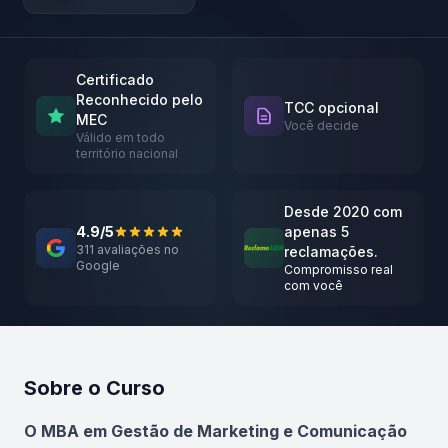
Certificado
Reconhecido pelo
TCC opcional
MEC
Você decide
Válido em todo
território nacional
Desde 2020 com
4.9/5
apenas 5
311 avaliações no
reclamações.
Google
Compromisso real
com você
Sobre o Curso
Atualizado em abril de 2026
O MBA em Gestão de Marketing e Comunicação