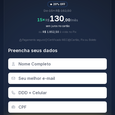
🔥 20% OFF
De 15× R$ 162,50
130
15×
,00
R$
/mês
sem juros no cartão
ou
R$ 1.852,50
à vista no Pix
Pagamento seguro
Certificado MEC
Cartão, Pix ou Boleto
Preencha seus dados