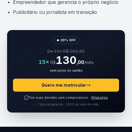
Empreendedor que gerencia o próprio negócio
Publicitário ou jornalista em transição
🔥 20% OFF
De 15× R$ 162,50
130
15×
,00
R$
/mês
sem juros no cartão
Quero me matricular
Tire suas dúvidas sem compromisso ·
WhatsApp
✓ 7 dias de garantia · 100% do valor de volta